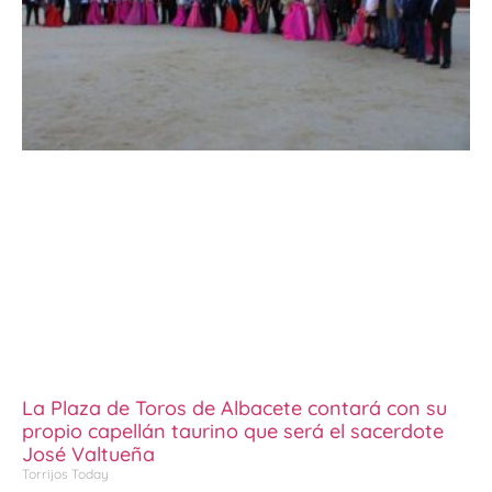
La Plaza de Toros de Albacete contará con su
propio capellán taurino que será el sacerdote
José Valtueña
Torrijos Today