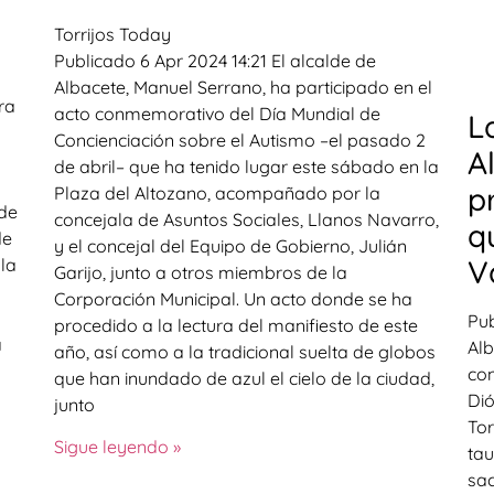
Torrijos Today
Publicado 6 Apr 2024 14:21 El alcalde de
Albacete, Manuel Serrano, ha participado en el
ra
acto conmemorativo del Día Mundial de
L
Concienciación sobre el Autismo –el pasado 2
A
de abril– que ha tenido lugar este sábado en la
p
Plaza del Altozano, acompañado por la
 de
concejala de Asuntos Sociales, Llanos Navarro,
q
de
y el concejal del Equipo de Gobierno, Julián
V
 la
Garijo, junto a otros miembros de la
Corporación Municipal. Un acto donde se ha
Pub
procedido a la lectura del manifiesto de este
a
Alb
año, así como a la tradicional suelta de globos
con
que han inundado de azul el cielo de la ciudad,
Dió
junto
Tor
Sigue leyendo »
tau
sac