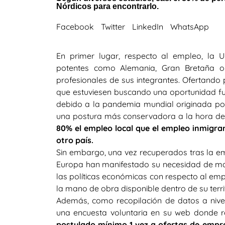
Nórdicos para encontrarlo.
Facebook
Twitter
LinkedIn
WhatsApp
En primer lugar, respecto al empleo, la
potentes como Alemania, Gran Bretaña o 
profesionales de sus integrantes. Ofertando
que estuviesen buscando una oportunidad fuer
debido a la pandemia mundial originada po
una postura más conservadora a la hora d
80% el empleo local que el empleo inmigra
otro país.
Sin embargo, una vez recuperados tras la em
Europa han manifestado su necesidad de ma
las políticas económicas con respecto al em
la mano de obra disponible dentro de su territ
Además, como recopilación de datos a nivel
una encuesta voluntaria en su web donde r
postulado mínimo 1 vez a ofertas de empre