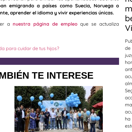
ban emigrando a países como Suecia, Noruega o
m
te, aprender el idioma y vivir experiencias únicas.
b
der a
nuestra página de empleo
que se actualiza
V
Pub
de 
da para cuidar de tus hijos?
juz
hom
ant
MBIÉN TE INTERESE
acu
alm
Seg
acc
mad
acu
ha 
est