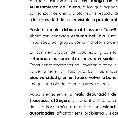
Afirman asimismo que «
el apoyo de c
Ayuntamiento de Toledo,
a los que agrade
confianza, nos anima a plantear el estudio d
y
la necesidad de hacer visible la problemát
Posteriormente,
debido al trasvase Tajo-S
ahora tan conocida
espuma del Tajo
. Esto
impulsada por grupos como Plataforma de T
En conmemoración de todo esto y con la 
retomado las concentraciones mensuales q
Estas concentraciones se llevaban a cabo e
volver a tener un Tajo vivo. Lo más impor
biodiversidad y, en un futuro volver a baña
las que una ola de calor atraviesa el país.
Actualmente, entre la
mala depuración de 
trasvases al Segura
, el caudal del río se 
día se hace más patente la
necesidad 
autoridades
, afrontar este problema y exig