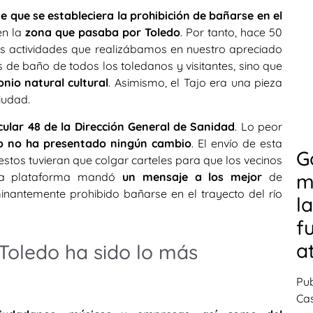
 que se estableciera la prohibición de bañarse en el
en la
zona que pasaba por Toledo
. Por tanto, hace 50
as actividades que realizábamos en nuestro apreciado
s de baño de todos los toledanos y visitantes, sino que
nio natural cultural
. Asimismo, el Tajo era una pieza
iudad.
cular 48 de la Dirección
General de Sanidad
. Lo peor
jo no ha presentado ningún cambio
. El envío de esta
G
 estos tuvieran que colgar carteles para que los vecinos
m
, la plataforma mandó
un mensaje a los mejor
de
nantemente prohibido bañarse en el trayecto del río
l
f
a
 Toledo ha sido lo más
Pub
Cas