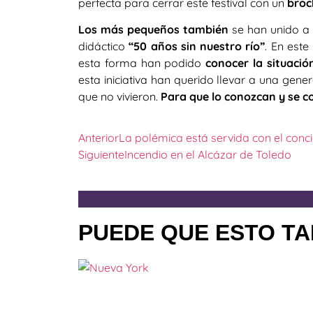
perfecta para cerrar este festival con un
broc
Los más pequeños también
se han unido a 
didáctico
“50 años sin nuestro río”
. En este
esta forma han podido
conocer la situació
esta iniciativa han querido llevar a una gen
que no vivieron.
Para que lo conozcan y se c
Anterior
La polémica está servida con el conc
Siguiente
Incendio en el Alcázar de Toledo
PUEDE QUE ESTO TA