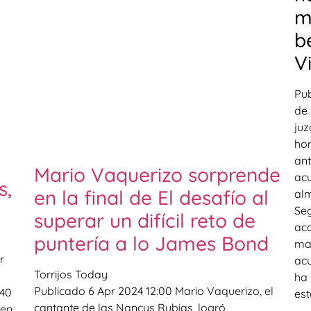
m
b
V
Pub
de 
juz
hom
ant
Mario Vaquerizo sorprende
acu
s,
en la final de El desafío al
alm
Seg
superar un difícil reto de
acc
puntería a lo James Bond
mad
r
acu
Torrijos Today
ha 
Publicado 6 Apr 2024 12:00 Mario Vaquerizo, el
 40
est
cantante de las Nancys Rubias, logró
 en