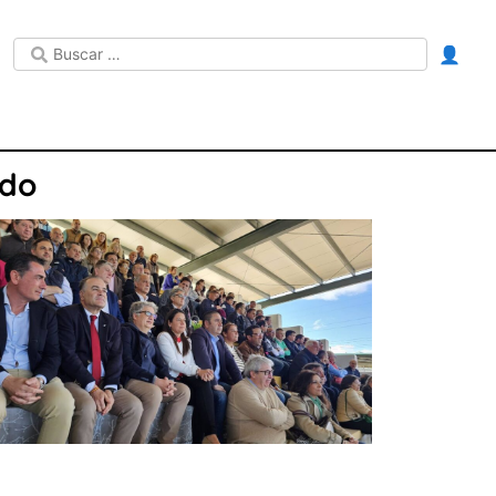
👤
edo