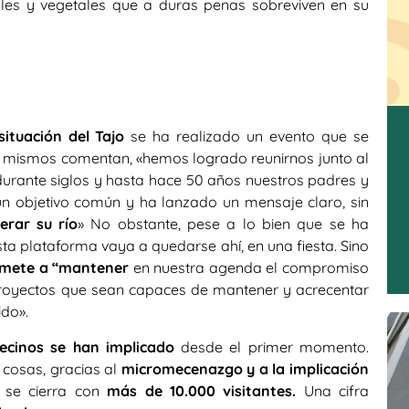
ales y vegetales que a duras penas sobreviven en su
ituación del Tajo
se ha realizado un evento que se
s mismos comentan, «hemos logrado reunirnos junto al
n durante siglos y hasta hace 50 años nuestros padres y
un objetivo común y ha lanzado un mensaje claro, sin
erar su
río
» No obstante, pese a lo bien que se ha
sta plataforma vaya a quedarse ahí, en una fiesta. Sino
omete a “mantener
en nuestra agenda el compromiso
 proyectos que sean capaces de mantener y acrecentar
do».
vecinos se han implicado
desde el primer momento.
 cosas, gracias al
micromecenazgo y a la implicación
l se cierra con
más de 10.000 visitantes.
Una cifra