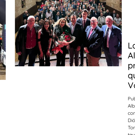
L
A
p
q
V
Pub
Alb
con
Dió
Tor
tau