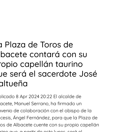
a Plaza de Toros de
lbacete contará con su
ropio capellán taurino
ue será el sacerdote José
altueña
licado 8 Apr 2024 20:22 El alcalde de
acete, Manuel Serrano, ha firmado un
venio de colaboración con el obispo de la
cesis, Ángel Fernández, para que la Plaza de
os de Albacete cuente con su propio capellán
rino que, a partir de este lunes, será el