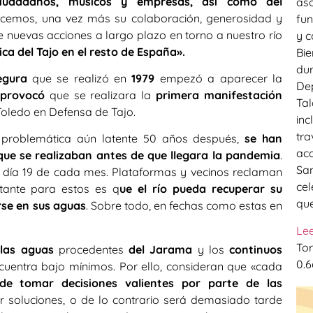
iudadanos, músicos y empresas, así como del
aso
cemos, una vez más su colaboración, generosidad y
fun
e nuevas acciones a largo plazo en torno a nuestro río
y c
ica del Tajo en el resto de España».
Bie
dur
egura
que se realizó en
1979
empezó a aparecer la
Dep
provocó
que se realizara la
primera manifestación
Tal
oledo en Defensa de Tajo.
inc
tra
problemática aún latente 50 años después,
se han
aco
ue se realizaban antes de que llegara la pandemia
.
San
l día 19 de cada mes. Plataformas y vecinos reclaman
cel
tante para estos es q
ue el río pueda recuperar su
que
rse en sus aguas
. Sobre todo, en fechas como estas en
Le
Tor
las aguas
procedentes
del Jarama
y los
continuos
encuentra bajo mínimos. Por ello, consideran que «cada
de tomar decisiones valientes por parte de las
ir soluciones, o de lo contrario será demasiado tarde