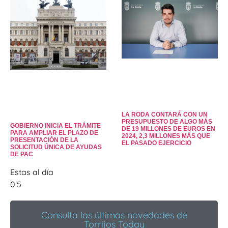
LA RODA CONTARÁ CON UN
PRESUPUESTO DE ALGO MÁS
GOBIERNO INICIA EL TRÁMITE
DE 19 MILLONES DE EUROS EN
PARA AMPLIAR EL PLAZO DE
2024, 2,3 MILLONES MÁS QUE
PRESENTACIÓN DE LA
EL PASADO EJERCICIO
SOLICITUD ÚNICA DE AYUDAS
DE PAC
Estas al día
Consulta las últimas novedades de
Torrijos Today