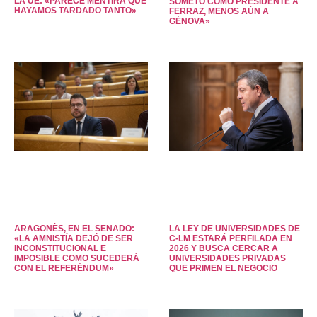
LA UE: «PARECE MENTIRA QUE
SOMETO COMO PRESIDENTE A
HAYAMOS TARDADO TANTO»
FERRAZ, MENOS AÚN A
GÉNOVA»
ARAGONÈS, EN EL SENADO:
LA LEY DE UNIVERSIDADES DE
«LA AMNISTÍA DEJÓ DE SER
C-LM ESTARÁ PERFILADA EN
INCONSTITUCIONAL E
2026 Y BUSCA CERCAR A
IMPOSIBLE COMO SUCEDERÁ
UNIVERSIDADES PRIVADAS
CON EL REFERÉNDUM»
QUE PRIMEN EL NEGOCIO