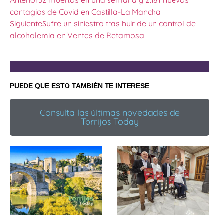
Anterior
32 muertos en una semana y 2.181 nuevos
contagios de Covid en Castilla-La Mancha
Siguiente
Sufre un siniestro tras huir de un control de
alcoholemia en Ventas de Retamosa
PUEDE QUE ESTO TAMBIÉN TE INTERESE
Consulta las últimas novedades de
Torrijos Today