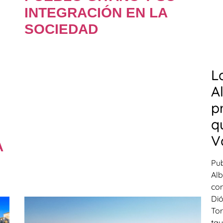
INTEGRACIÓN EN LA
SOCIEDAD
L
A
p
q
V
A
Pub
Alb
con
Dió
Tor
tau