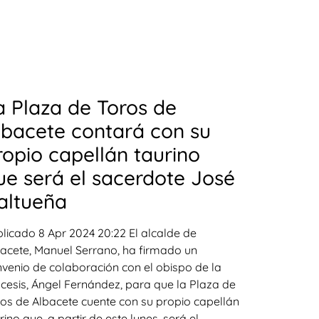
a Plaza de Toros de
lbacete contará con su
ropio capellán taurino
ue será el sacerdote José
altueña
licado 8 Apr 2024 20:22 El alcalde de
acete, Manuel Serrano, ha firmado un
venio de colaboración con el obispo de la
cesis, Ángel Fernández, para que la Plaza de
os de Albacete cuente con su propio capellán
rino que, a partir de este lunes, será el