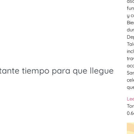
aso
fun
y c
Bie
dur
Dep
Tal
inc
tra
aco
tante tiempo para que llegue
San
cel
que
Le
Tor