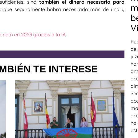
uficientes, sino
también el dinero necesario para
m
Porque seguramente habrá necesitado más de una y
b
V
o neto en 2023 gracias a la IA
Pub
de 
juz
hom
MBIÉN TE INTERESE
ant
acu
alm
Seg
acc
mad
acu
ha 
est