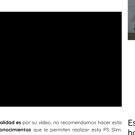
E
alidad es
por su vídeo, no recomendamos hacer esta
conocimientos
que le permiten realizar esta PS Slim.
h