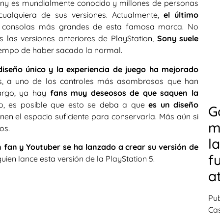
Sony es mundialmente conocido y millones de personas
cualquiera de sus versiones. Actualmente,
el último
as consolas más grandes de esta famosa marca. No
s las versiones anteriores de PlayStation,
Sony suele
empo de haber sacado la normal.
diseño único y la experiencia de juego ha mejorado
sas, a uno de los controles más asombrosos que han
argo, ya hay
fans muy deseosos de que saquen la
o, es posible que esto se deba a que
es un diseño
G
nen el espacio suficiente para conservarla. Más aún si
m
os.
l
 fan y Youtuber se ha lanzado a crear su versión de
f
ien lance esta versión de la PlayStation 5.
a
Pub
Cas