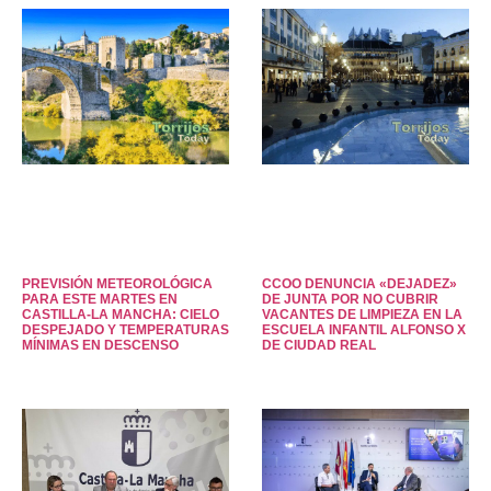
PREVISIÓN METEOROLÓGICA
CCOO DENUNCIA «DEJADEZ»
PARA ESTE MARTES EN
DE JUNTA POR NO CUBRIR
CASTILLA-LA MANCHA: CIELO
VACANTES DE LIMPIEZA EN LA
DESPEJADO Y TEMPERATURAS
ESCUELA INFANTIL ALFONSO X
MÍNIMAS EN DESCENSO
DE CIUDAD REAL