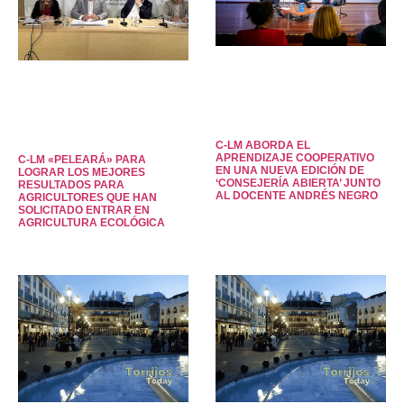
C-LM ABORDA EL
APRENDIZAJE COOPERATIVO
C-LM «PELEARÁ» PARA
EN UNA NUEVA EDICIÓN DE
LOGRAR LOS MEJORES
‘CONSEJERÍA ABIERTA’ JUNTO
RESULTADOS PARA
AL DOCENTE ANDRÉS NEGRO
AGRICULTORES QUE HAN
SOLICITADO ENTRAR EN
AGRICULTURA ECOLÓGICA