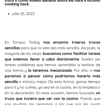
truco o como suelen llamarlo ahora life hack e incluso
cooking hack.
julio 25, 2022
En Torrijos Today
nos encanta traeros trucos
sencillos
para que la vida sea más sencilla. Así pues, la
mayoría de las veces
buscamos como facilitar tareas
que solemos llevar a cabo diariamente
. Suelen ser
tareas cotidianas que hemos aprendido a realizar de
una forma y
lo tenemos mecanizado
. Por ello, ni
nos
paramos a pensar cómo podríamos hacerlo más
sencillo
e incluso, mejor. De esta forma, ganas tiempo
para ti y no sufres, ya sea en la cocina, en la limpieza o
en la decoración. En esta ocasión, hemos buscado
un
truco que tuviera que ver con la cocina
. Puesto que
son muchas las personas a las que nos les gusta