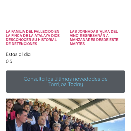
LA FAMILIA DEL FALLECIDO EN
LAS JORNADAS ‘ALMA DEL
LA FINCA DE LA ATALAYA DICE
VINO’ REGRESARÁN A
DESCONOCER SU HISTORIAL
MANZANARES DESDE ESTE
DE DETENCIONES
MARTES
Estas al día
Consulta las últimas novedades de
Torrijos Today