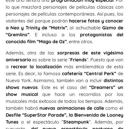
este año tendrá una
programación muy especial
. Por
lo que mezclará personajes de películas clásicas con
personajes de películas contemporáneas. Así pues, los
visitantes del parque podrán
hacerse fotos y conocer
a Neo y Trinity de “Matrix”
, al achuchable
Gizmo de
“Gremlins”
. E incluso a los
protagonistas del
conocido film “Mago de Oz”
, entre otros.
Además, otra de las
sorpresas de este vigésimo
aniversario
es sobre la serie “
Friends
”. Puesto que van
a
recrear la localización
más emblemática de esta
serie. Es decir, la famosa
cafetería “Central Perk”
de
Nueva York. Asimismo, también van a incluir
distintos
shows nuevos
. Este es el caso del
“Dreamers” un
show musical
que hace un recorridos por los
musicales más exitosos de todos los tiempos. Además,
también habrá
nuevas animaciones de calle
como el
Desfile “SuperStar Parade”, la Bienvenida de Looney
Tunes
o el espectáculo “
Steampunk
”. Además, por
supuesto,
del nuevo espectáculo nocturno de