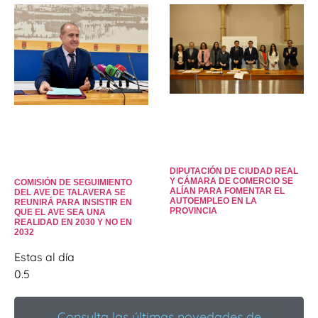
DIPUTACIÓN DE CIUDAD REAL
Y CÁMARA DE COMERCIO SE
COMISIÓN DE SEGUIMIENTO
ALÍAN PARA FOMENTAR EL
DEL AVE DE TALAVERA SE
AUTOEMPLEO EN LA
REUNIRÁ PARA INSISTIR EN
PROVINCIA
QUE EL AVE SEA UNA
REALIDAD EN 2030 Y NO EN
2032
Estas al día
Consulta las últimas novedades de