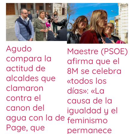
Agudo
Maestre (PSOE)
compara la
afirma que el
actitud de
8M se celebra
alcaldes que
«todos los
clamaron
días»: «La
contra el
causa de la
canon del
igualdad y el
agua con la de
feminismo
Page, que
permanece