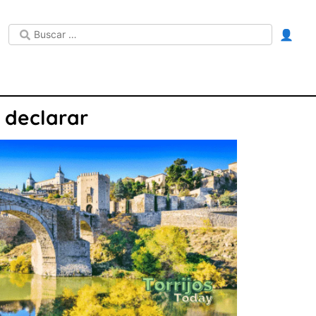
👤
n declarar