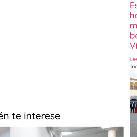
E
h
m
b
V
Le
Tor
n te interese