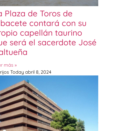
a Plaza de Toros de
lbacete contará con su
ropio capellán taurino
ue será el sacerdote José
altueña
er más »
rijos Today
abril 8, 2024