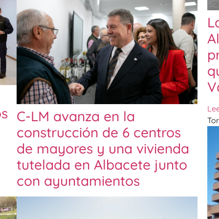
L
A
p
q
V
Le
os
C-LM avanza en la
Tor
construcción de 6 centros
de mayores y una vivienda
tutelada en Albacete junto
con ayuntamientos