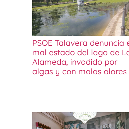
PSOE Talavera denuncia e
mal estado del lago de L
Alameda, invadido por
algas y con malos olores