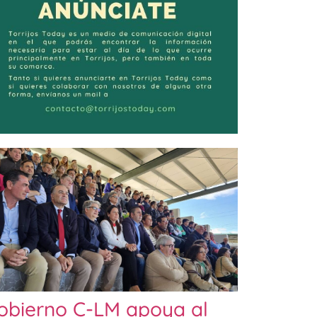
obierno C-LM apoya al