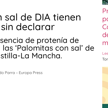
P
 sal de DIA tienen
p
 sin declarar
C
d
esencia de protenía de
m
las ‘Palomitas con sal’ de
astilla-La Mancha.
Le
Tor
do Parra – Europa Press