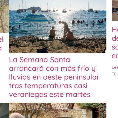
H
d
l
s
a
e
La Semana Santa
arrancará con más frío y
Le
Tor
lluvias en oeste peninsular
tras temperaturas casi
veraniegas este martes