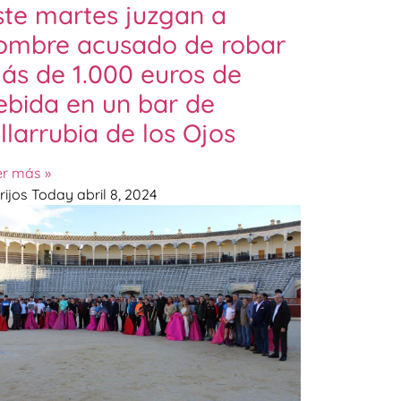
ste martes juzgan a
ombre acusado de robar
ás de 1.000 euros de
ebida en un bar de
illarrubia de los Ojos
er más »
rijos Today
abril 8, 2024