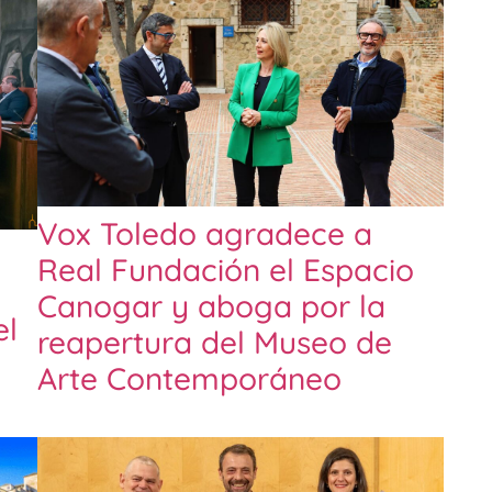
Vox Toledo agradece a
Real Fundación el Espacio
Canogar y aboga por la
el
reapertura del Museo de
Arte Contemporáneo