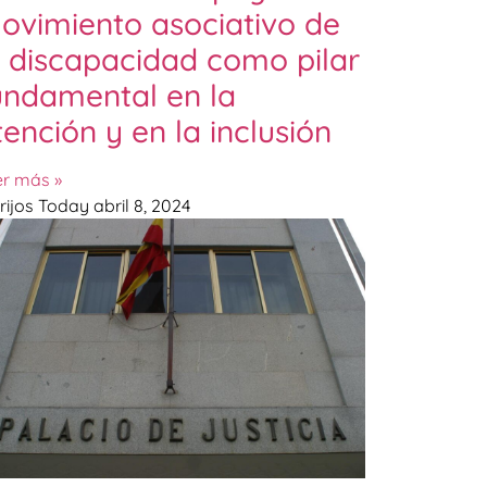
ovimiento asociativo de
a discapacidad como pilar
undamental en la
tención y en la inclusión
er más »
rijos Today
abril 8, 2024