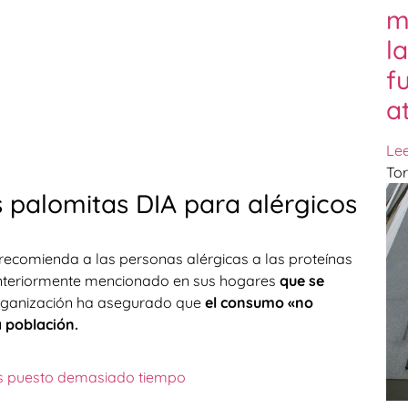
m
l
f
a
Le
Tor
palomitas DIA para alérgicos
 recomienda a las personas alérgicas a las proteínas
 anteriormente mencionado en sus hogares
que se
organización ha asegurado que
el consumo «no
a población.
as puesto demasiado tiempo