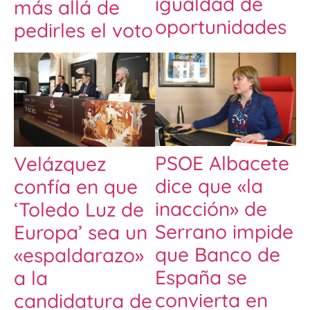
igualdad de
más allá de
oportunidades
pedirles el voto
PSOE Albacete
Velázquez
dice que «la
confía en que
inacción» de
‘Toledo Luz de
Serrano impide
Europa’ sea un
que Banco de
«espaldarazo»
España se
a la
convierta en
candidatura de