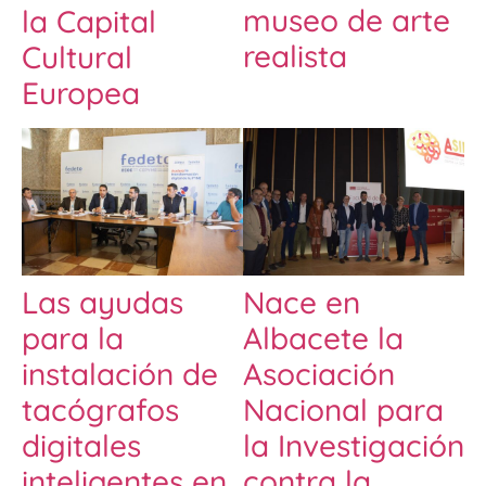
museo de arte
la Capital
realista
Cultural
Europea
Las ayudas
Nace en
para la
Albacete la
instalación de
Asociación
tacógrafos
Nacional para
digitales
la Investigación
inteligentes en
contra la