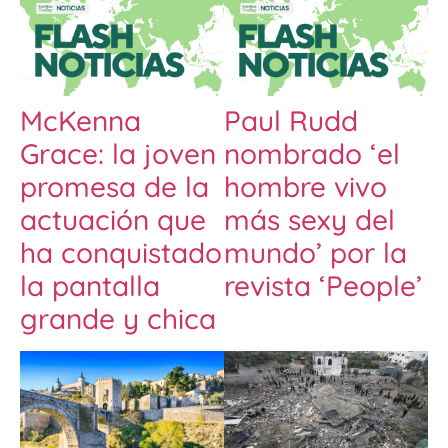
McKenna
Paul Rudd
Grace: la joven
nombrado ‘el
promesa de la
hombre vivo
actuación que
más sexy del
ha conquistado
mundo’ por la
la pantalla
revista ‘People’
grande y chica