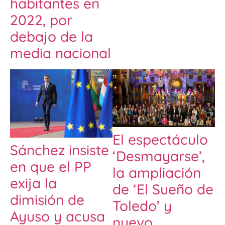
habitantes en
2022, por
debajo de la
media nacional
El espectáculo
Sánchez insiste
‘Desmayarse’,
en que el PP
la ampliación
exija la
de ‘El Sueño de
dimisión de
Toledo’ y
Ayuso y acusa
nuevo