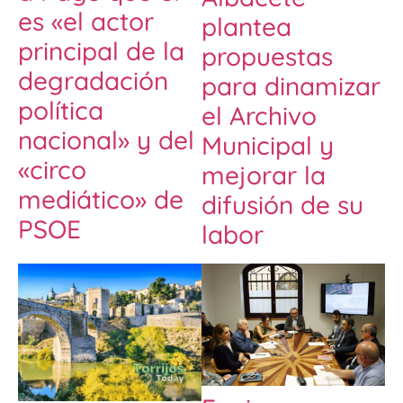
es «el actor
plantea
principal de la
propuestas
degradación
para dinamizar
política
el Archivo
nacional» y del
Municipal y
«circo
mejorar la
mediático» de
difusión de su
PSOE
labor