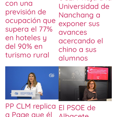
con una
Universidad de
previsión de
Nanchang a
ocupación que
exponer sus
supera el 77%
avances
en hoteles y
acercando el
del 90% en
chino a sus
turismo rural
alumnos
PP CLM replica
El PSOE de
a Page que él
Albacete