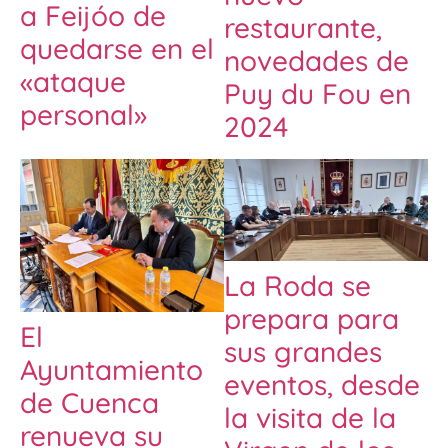
a Feijóo de
restaurante,
quedarse en el
novedades de
«ataque
Puy du Fou en
personal»
2024
La Roda se
prepara para
El
sus grandes
Ayuntamiento
eventos, desde
de Cuenca
la visita de la
renueva su