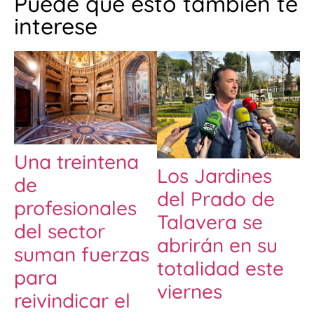
Puede que esto también te
interese
Una treintena
Los Jardines
de
del Prado de
profesionales
Talavera se
del sector
abrirán en su
suman fuerzas
totalidad este
para
viernes
reivindicar el