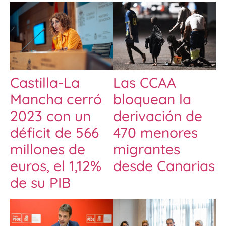
Castilla-La
Las CCAA
Mancha cerró
bloquean la
2023 con un
derivación de
déficit de 566
470 menores
millones de
migrantes
euros, el 1,12%
desde Canarias
de su PIB