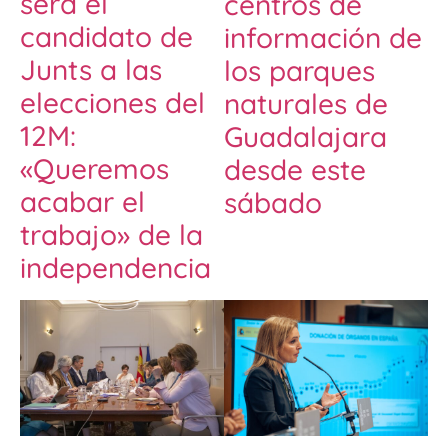
será el
centros de
candidato de
información de
Junts a las
los parques
elecciones del
naturales de
12M:
Guadalajara
«Queremos
desde este
acabar el
sábado
trabajo» de la
independencia