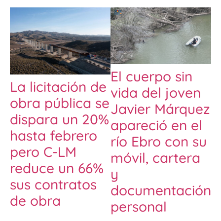
El cuerpo sin
La licitación de
vida del joven
obra pública se
Javier Márquez
dispara un 20%
apareció en el
hasta febrero
río Ebro con su
pero C-LM
móvil, cartera
reduce un 66%
y
sus contratos
documentación
de obra
personal