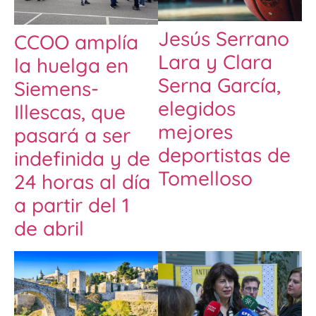
Jesús Serrano
CCOO amplía
Lara y Clara
la huelga en
Serna García,
Siemens-
elegidos
Illescas, que
mejores
pasará a ser
deportistas de
indefinida y de
Tomelloso
24 horas al día
a partir del 1
de abril