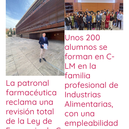
Unos 200
alumnos se
forman en C-
LM en la
familia
La patronal
profesional de
farmacéutica
Industrias
reclama una
Alimentarias,
revisión total
con una
de la Ley de
empleabilidad