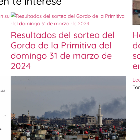
n te interese
Resultados del sorteo del
H
Gordo de la Primitiva del
d
domingo 31 de marzo de
s
2024
e
Le
Tor