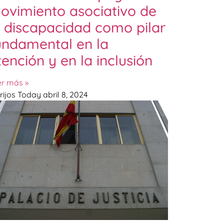
ovimiento asociativo de
a discapacidad como pilar
undamental en la
tención y en la inclusión
er más »
rijos Today
abril 8, 2024