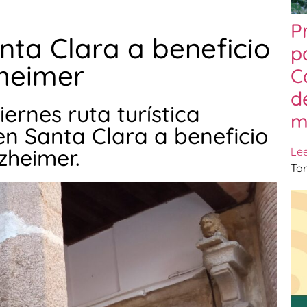
P
nta Clara a beneficio
p
zheimer
C
d
ernes ruta turística
m
en Santa Clara a beneficio
zheimer.
Le
Tor