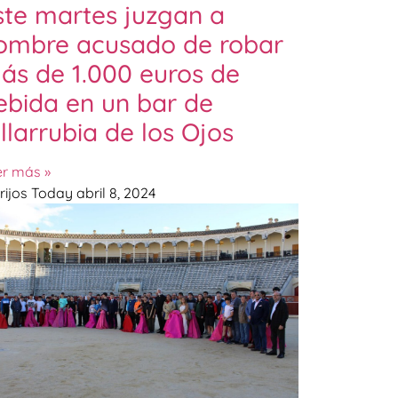
ste martes juzgan a
ombre acusado de robar
ás de 1.000 euros de
ebida en un bar de
illarrubia de los Ojos
er más »
rijos Today
abril 8, 2024