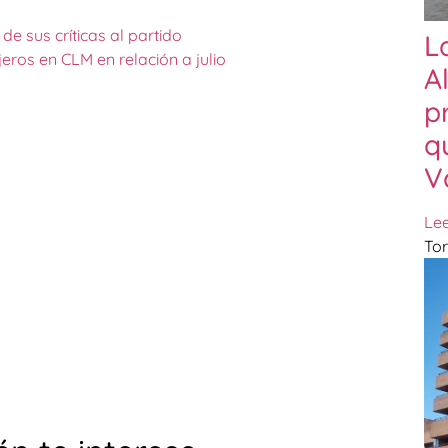
e sus críticas al partido
L
eros en CLM en relación a julio
A
p
q
V
Le
Tor