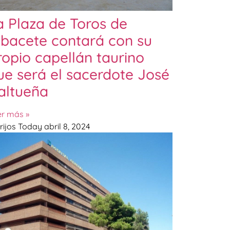
a Plaza de Toros de
lbacete contará con su
ropio capellán taurino
ue será el sacerdote José
altueña
er más »
rijos Today
abril 8, 2024