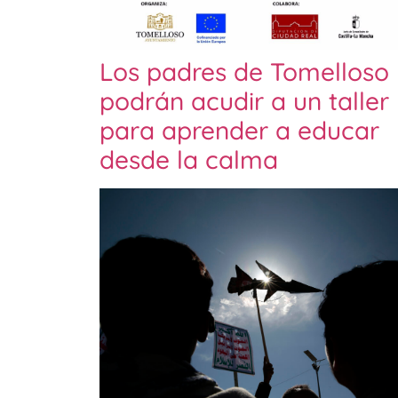
Los padres de Tomelloso
podrán acudir a un taller
para aprender a educar
desde la calma