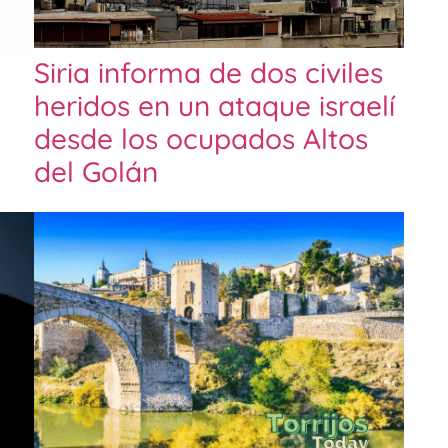
Siria informa de dos civiles
heridos en un ataque israelí
desde los ocupados Altos
del Golán