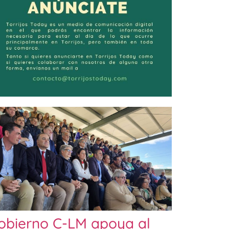
obierno C-LM apoya al