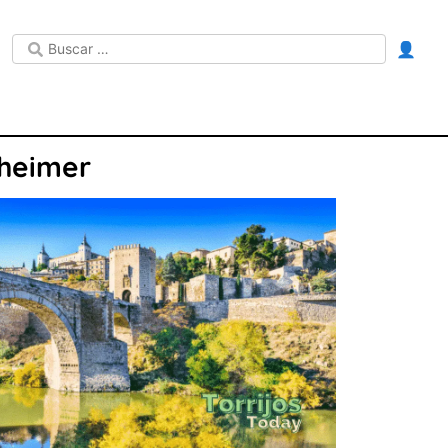
👤
zheimer