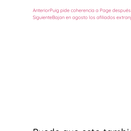
Anterior
Puig pide coherencia a Page después d
Siguiente
Bajan en agosto los afiliados extranj