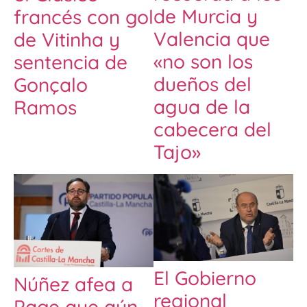
de Murcia y
francés con gol
Valencia que
de Vitinha y
«no son los
sentencia de
dueños del
Gonçalo
agua de la
Ramos
cabecera del
Tajo»
El Gobierno
Núñez afea a
regional
Page que aún