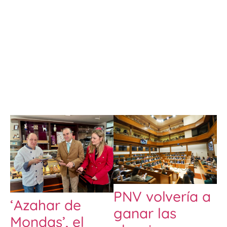
PNV volvería a
‘Azahar de
ganar las
Mondas’, el