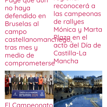
reconocerá a
no haya
las campeonas
defendido en
de rallyes
Bruselas al
Mónica y Marta
campo
Plaza en el
castellanomanchego,
acto del Día de
tras mes y
Castilla-La
medio de
Mancha
comprometerse
El Campeonato