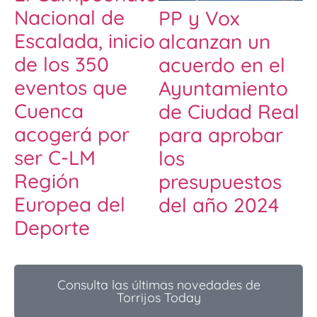
Nacional de
PP y Vox
Escalada, inicio
alcanzan un
de los 350
acuerdo en el
eventos que
Ayuntamiento
Cuenca
de Ciudad Real
acogerá por
para aprobar
ser C-LM
los
Región
presupuestos
Europea del
del año 2024
Deporte
Consulta las últimas novedades de
Torrijos Today