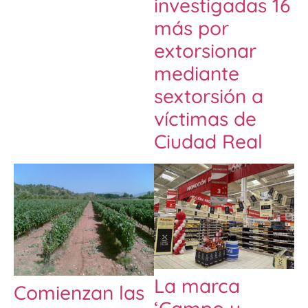
investigadas 16
más por
extorsionar
mediante
sextorsión a
víctimas de
Ciudad Real
La marca
Comienzan las