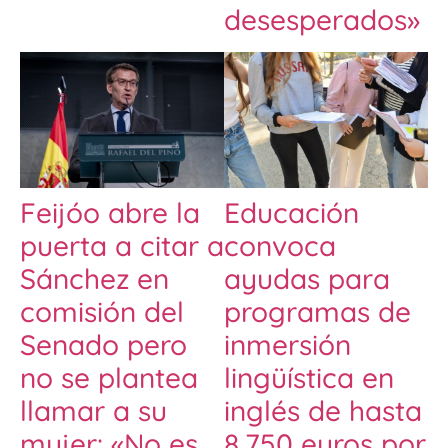
desesperados»
Feijóo abre la
Educación
puerta a citar a
convoca
Sánchez en
ayudas para
comisión del
programas de
Senado pero
inmersión
no se plantea
lingüística en
llamar a su
inglés de hasta
mujer: «No es
8.750 euros por