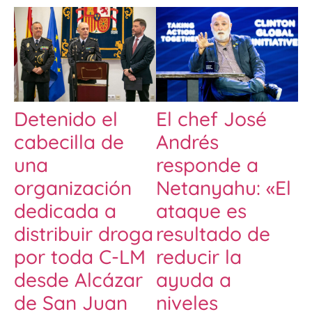
Detenido el
El chef José
cabecilla de
Andrés
una
responde a
organización
Netanyahu: «El
dedicada a
ataque es
distribuir droga
resultado de
por toda C-LM
reducir la
desde Alcázar
ayuda a
de San Juan
niveles