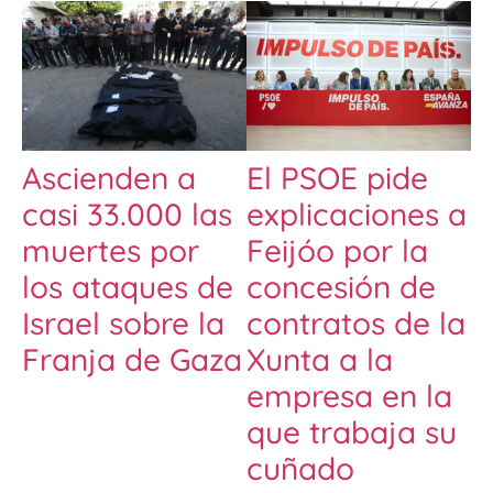
Ascienden a
El PSOE pide
casi 33.000 las
explicaciones a
muertes por
Feijóo por la
los ataques de
concesión de
Israel sobre la
contratos de la
Franja de Gaza
Xunta a la
empresa en la
que trabaja su
cuñado