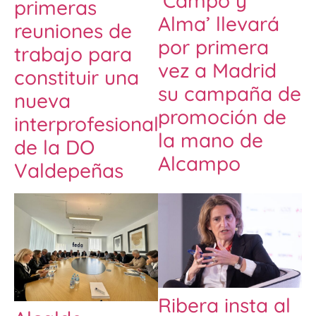
‘Campo y
primeras
Alma’ llevará
reuniones de
por primera
trabajo para
vez a Madrid
constituir una
su campaña de
nueva
promoción de
interprofesional
la mano de
de la DO
Alcampo
Valdepeñas
Ribera insta al