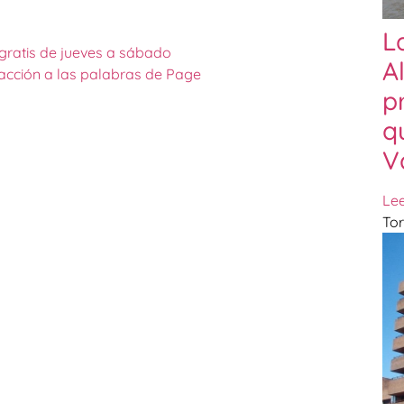
L
gratis de jueves a sábado
A
eacción a las palabras de Page
p
q
V
Le
Tor