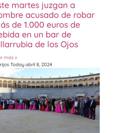
ste martes juzgan a
ombre acusado de robar
ás de 1.000 euros de
ebida en un bar de
illarrubia de los Ojos
er más »
rijos Today
abril 8, 2024