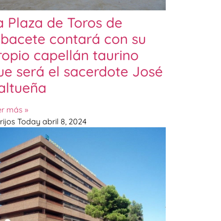
a Plaza de Toros de
lbacete contará con su
ropio capellán taurino
ue será el sacerdote José
altueña
er más »
rijos Today
abril 8, 2024