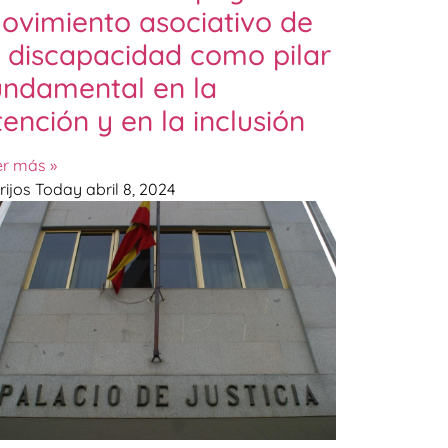
ovimiento asociativo de
a discapacidad como pilar
undamental en la
tención y en la inclusión
er más »
rijos Today
abril 8, 2024