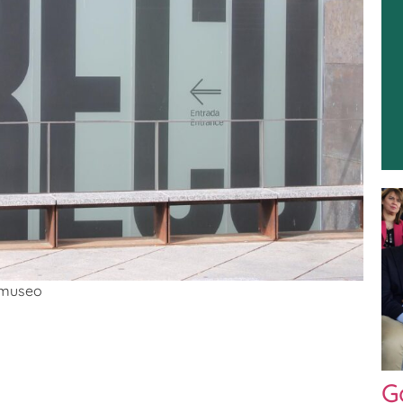
l museo
G