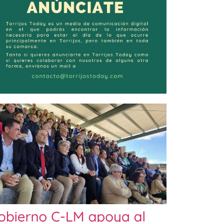
obierno C-LM apoya al