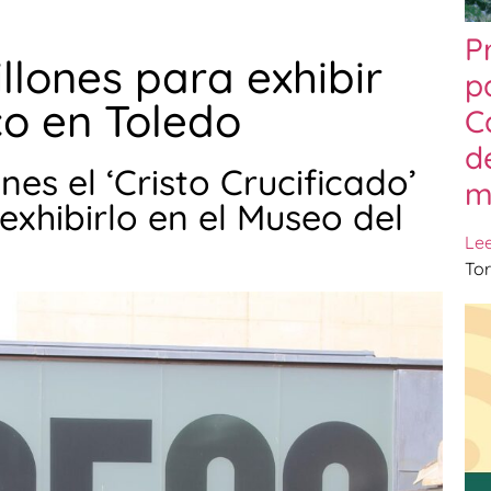
P
llones para exhibir
p
co en Toledo
C
d
nes el ‘Cristo Crucificado’
m
exhibirlo en el Museo del
Le
Tor