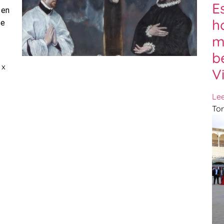
E
 en
h
te
m
b
 x
V
Le
Tor