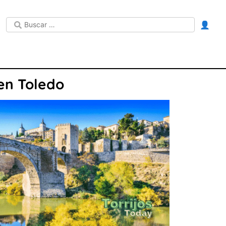
👤
 en Toledo