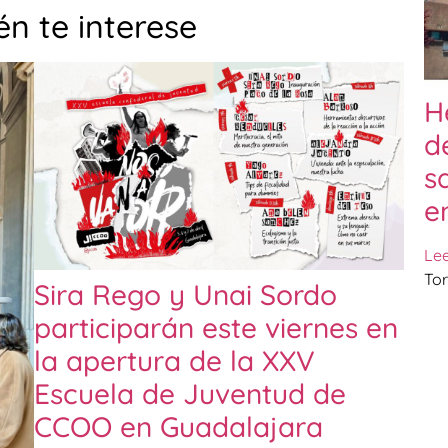
n te interese
H
d
s
e
Le
Tor
Sira Rego y Unai Sordo
participarán este viernes en
la apertura de la XXV
Escuela de Juventud de
CCOO en Guadalajara