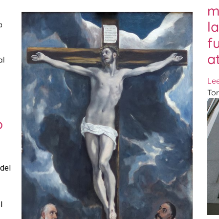
m
l
a
f
a
al
Le
Tor
o
 del
l