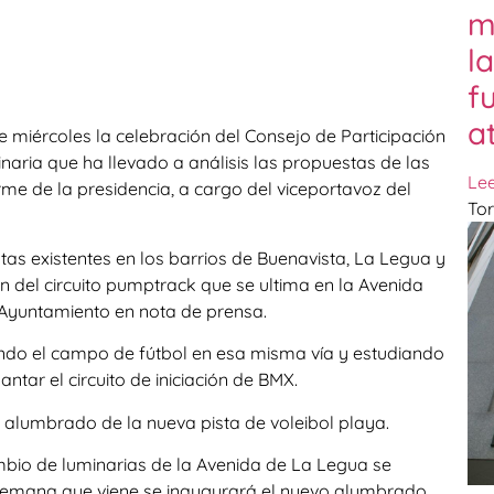
m
l
f
a
e miércoles la celebración del Consejo de Participación
inaria que ha llevado a análisis las propuestas de las
Le
rme de la presidencia, a cargo del viceportavoz del
Tor
tas existentes en los barrios de Buenavista, La Legua y
n del circuito pumptrack que se ultima en la Avenida
Ayuntamiento en nota de prensa.
ndo el campo de fútbol en esa misma vía y estudiando
tar el circuito de iniciación de BMX.
alumbrado de la nueva pista de voleibol playa.
ambio de luminarias de la Avenida de La Legua se
a semana que viene se inaugurará el nuevo alumbrado