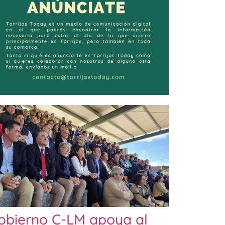
obierno C-LM apoya al