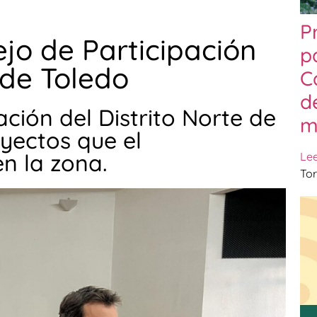
P
jo de Participación
p
 de Toledo
C
d
ación del Distrito Norte de
m
yectos que el
n la zona.
Le
Tor