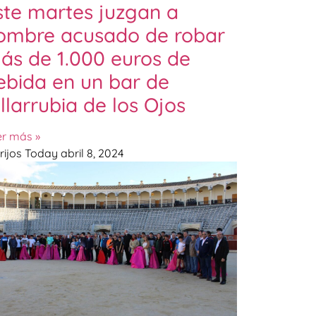
ste martes juzgan a
ombre acusado de robar
ás de 1.000 euros de
ebida en un bar de
illarrubia de los Ojos
er más »
rijos Today
abril 8, 2024