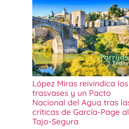
López Miras reivindica los
trasvases y un Pacto
Nacional del Agua tras la
críticas de García-Page al
Tajo-Segura