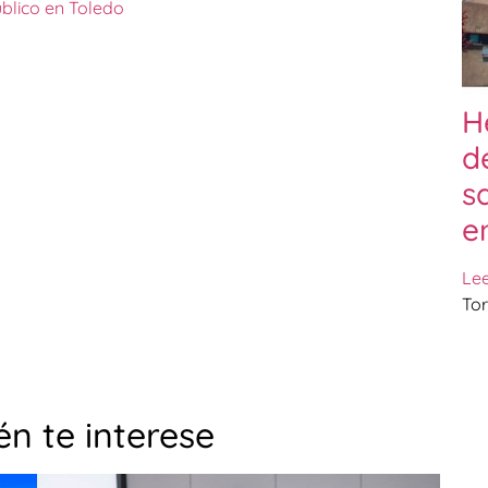
blico en Toledo
H
d
s
e
Le
Tor
n te interese