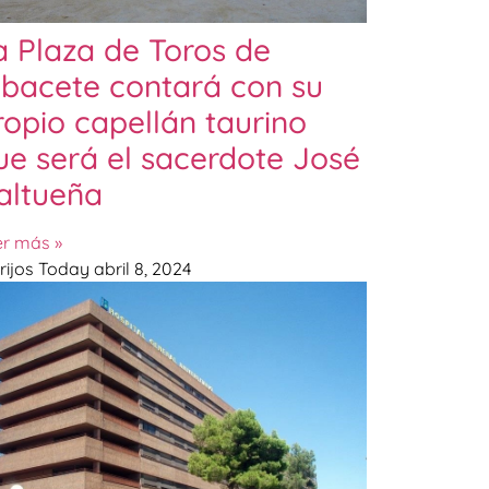
a Plaza de Toros de
lbacete contará con su
ropio capellán taurino
ue será el sacerdote José
altueña
er más »
rijos Today
abril 8, 2024