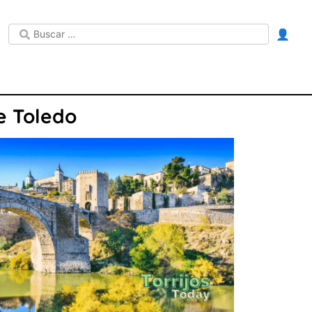
👤
e Toledo