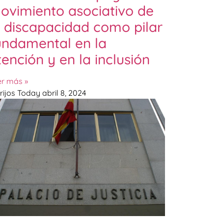
ovimiento asociativo de
a discapacidad como pilar
undamental en la
tención y en la inclusión
er más »
rijos Today
abril 8, 2024