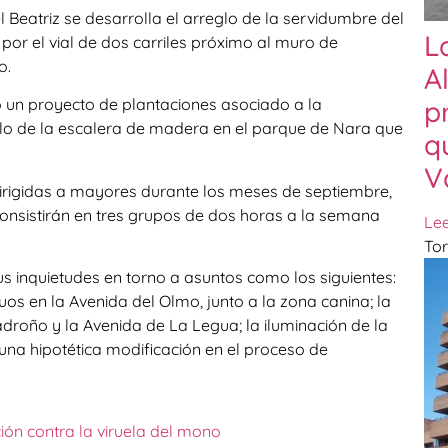
l Beatriz se desarrolla el arreglo de la servidumbre del
L
por el vial de dos carriles próximo al muro de
o.
A
p
o un proyecto de plantaciones asociado a la
lo de la escalera de madera en el parque de Nara que
q
V
 dirigidas a mayores durante los meses de septiembre,
consistirán en tres grupos de dos horas a la semana
Le
Tor
us inquietudes en torno a asuntos como los siguientes:
os en la Avenida del Olmo, junto a la zona canina; la
Madroño y la Avenida de La Legua; la iluminación de la
una hipotética modificación en el proceso de
ión contra la viruela del mono