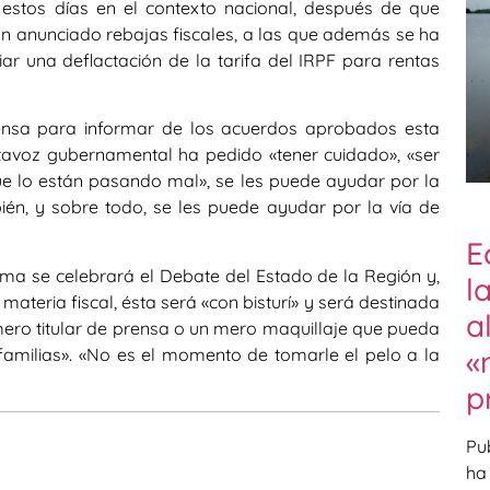
estos días en el contexto nacional, después de que
 anunciado rebajas fiscales, a las que además se ha
 una deflactación de la tarifa del IRPF para rentas
ensa para informar de los acuerdos aprobados esta
tavoz gubernamental ha pedido «tener cuidado», «ser
ue lo están pasando mal», se les puede ayudar por la
ién, y sobre todo, se les puede ayudar por la vía de
E
a se celebrará el Debate del Estado de la Región y,
l
ateria fiscal, ésta será «con bisturí» y será destinada
a
ero titular de prensa o un mero maquillaje que pueda
«
familias». «No es el momento de tomarle el pelo a la
p
Pu
ha