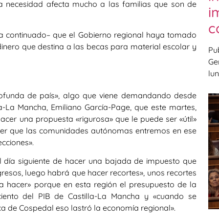
a necesidad afecta mucho a las familias que son de
i
c
ha continuado– que el Gobierno regional haya tomado
dinero que destina a las becas para material escolar y
Pub
Ge
lun
 profunda de país», algo que viene demandando desde
a-La Mancha, Emiliano García-Page, que este martes,
cer una propuesta «rigurosa» que le puede ser «útil»
e ser que las comunidades autónomas entremos en ese
ecciones».
l día siguiente de hacer una bajada de impuesto que
esos, luego habrá que hacer recortes», unos recortes
a hacer» porque en esta región el presupuesto de la
ento del PIB de Castilla-La Mancha y «cuando se
ca de Cospedal eso lastró la economía regional».