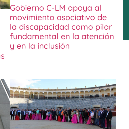
Gobierno C-LM apoya al
movimiento asociativo de
la discapacidad como pilar
fundamental en la atención
y en la inclusión
as