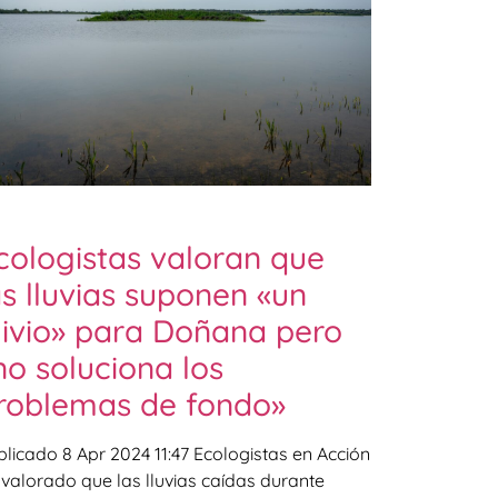
cologistas valoran que
as lluvias suponen «un
livio» para Doñana pero
no soluciona los
roblemas de fondo»
blicado 8 Apr 2024 11:47 Ecologistas en Acción
 valorado que las lluvias caídas durante