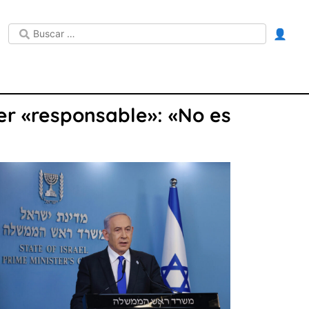
👤
er «responsable»: «No es