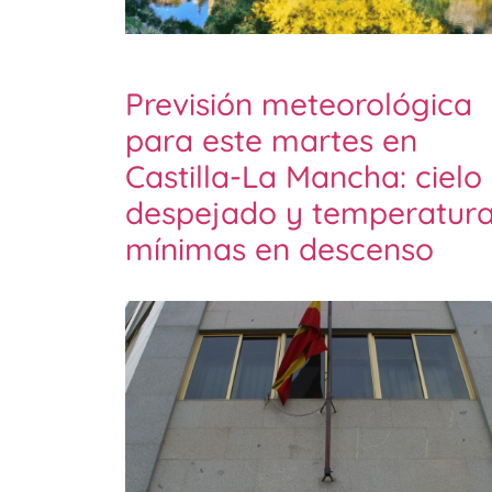
Previsión meteorológica
para este martes en
Castilla-La Mancha: cielo
despejado y temperatur
mínimas en descenso