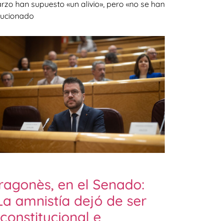
rzo han supuesto «un alivio», pero «no se han
lucionado
ragonès, en el Senado:
La amnistía dejó de ser
nconstitucional e