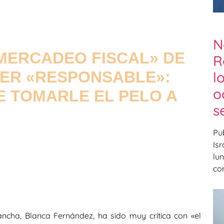
N
MERCADEO FISCAL» DE
R
 SER «RESPONSABLE»:
l
o
E TOMARLE EL PELO A
s
Pub
Is
lu
co
ncha, Blanca Fernández, ha sido muy crítica con «el