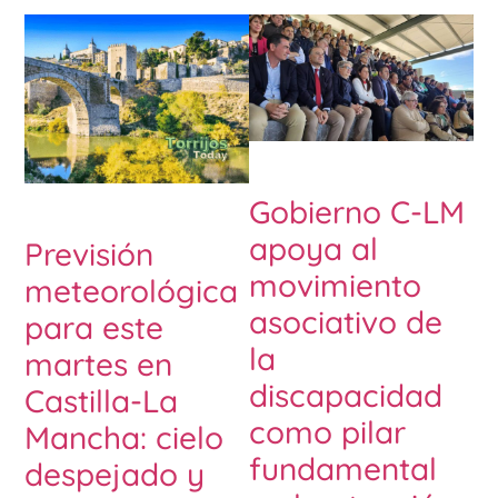
Gobierno C-LM
apoya al
Previsión
movimiento
meteorológica
asociativo de
para este
la
martes en
discapacidad
Castilla-La
como pilar
Mancha: cielo
fundamental
despejado y