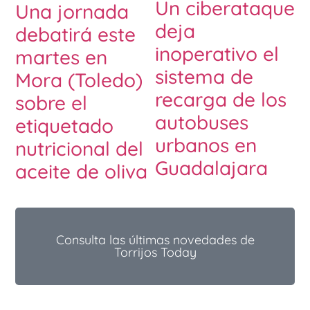
Un ciberataque
Una jornada
deja
debatirá este
inoperativo el
martes en
sistema de
Mora (Toledo)
recarga de los
sobre el
autobuses
etiquetado
urbanos en
nutricional del
Guadalajara
aceite de oliva
Consulta las últimas novedades de
Torrijos Today