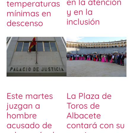
en la atención
temperaturas
y en la
mínimas en
inclusión
descenso
Este martes
La Plaza de
juzgan a
Toros de
hombre
Albacete
acusado de
contará con su