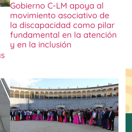
Gobierno C-LM apoya al
movimiento asociativo de
la discapacidad como pilar
fundamental en la atención
y en la inclusión
as