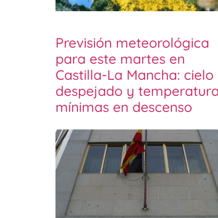
Previsión meteorológica
para este martes en
Castilla-La Mancha: cielo
despejado y temperatur
mínimas en descenso