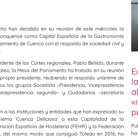
ha han decidido en su reunión de este miércoles la
a conquense como Capital Española de la Gastronomía
amiento de Cuenca con el respaldo de sociedad civil y
.
ente de las Cortes regionales, Pablo Bellido, durante
E
Mateo, la Mesa del Parlamento ha tratado en su reunión
 propio presidente, recibiendo el respaldo unánime de
l
 los grupos Socialista –Presidencia, Vicepresidencia
a
vicepresidencia segunda– y Ciudadanos –secretaría
«
p
 a las instituciones y entidades que han expresado su
ema ‘Cuenca Deliciosa’ a esta Capitalidad de la
Pu
ación Española de Hostelería (FEHR) y la Federación
ha
), del mismo modo que consiguió Toledo en 2016, ha