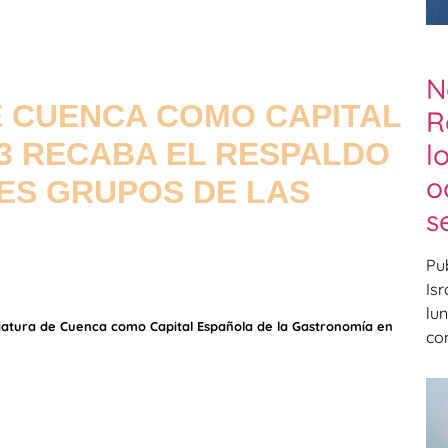
N
E CUENCA COMO CAPITAL
R
3 RECABA EL RESPALDO
l
o
ES GRUPOS DE LAS
s
Pub
Is
lu
idatura de Cuenca como Capital Española de la Gastronomía en
co