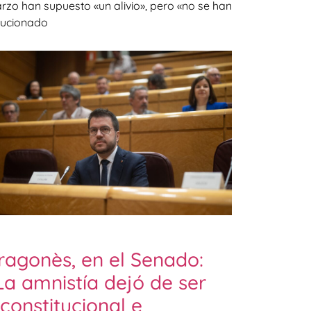
rzo han supuesto «un alivio», pero «no se han
lucionado
ragonès, en el Senado:
La amnistía dejó de ser
nconstitucional e