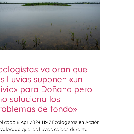
cologistas valoran que
as lluvias suponen «un
livio» para Doñana pero
no soluciona los
roblemas de fondo»
blicado 8 Apr 2024 11:47 Ecologistas en Acción
 valorado que las lluvias caídas durante