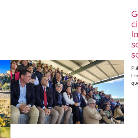
G
c
l
s
s
Pu
ll
qu