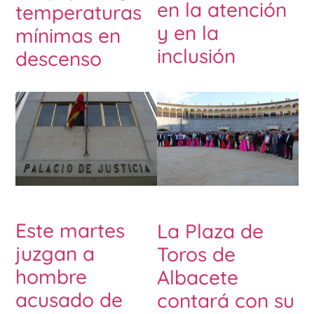
en la atención
temperaturas
y en la
mínimas en
inclusión
descenso
Este martes
La Plaza de
juzgan a
Toros de
hombre
Albacete
acusado de
contará con su