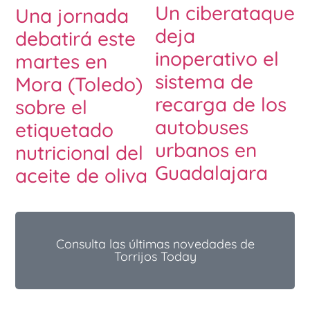
Un ciberataque
Una jornada
deja
debatirá este
inoperativo el
martes en
sistema de
Mora (Toledo)
recarga de los
sobre el
autobuses
etiquetado
urbanos en
nutricional del
Guadalajara
aceite de oliva
Consulta las últimas novedades de
Torrijos Today