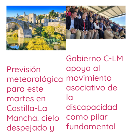
Gobierno C-LM
apoya al
Previsión
movimiento
meteorológica
asociativo de
para este
la
martes en
discapacidad
Castilla-La
como pilar
Mancha: cielo
fundamental
despejado y