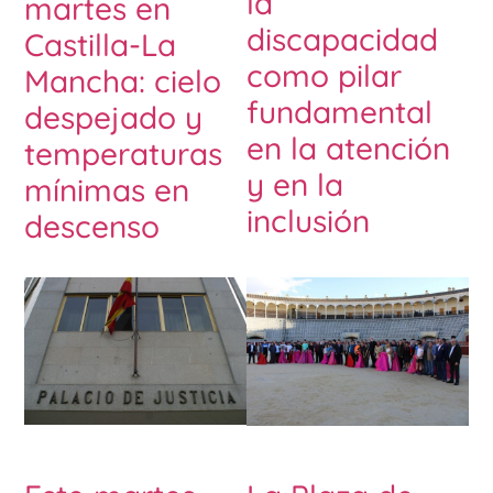
la
martes en
discapacidad
Castilla-La
como pilar
Mancha: cielo
fundamental
despejado y
en la atención
temperaturas
y en la
mínimas en
inclusión
descenso