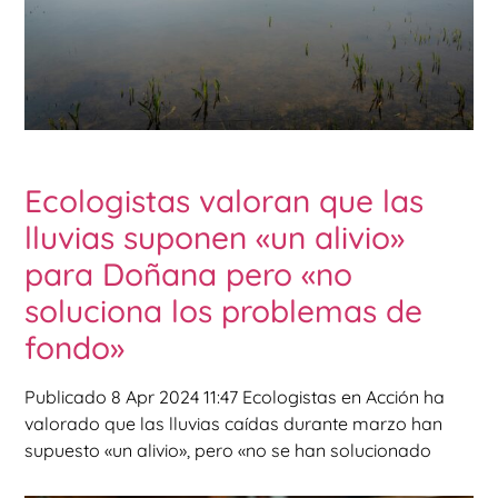
Ecologistas valoran que las
lluvias suponen «un alivio»
para Doñana pero «no
soluciona los problemas de
fondo»
Publicado 8 Apr 2024 11:47 Ecologistas en Acción ha
valorado que las lluvias caídas durante marzo han
supuesto «un alivio», pero «no se han solucionado