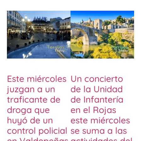
Este miércoles
Un concierto
juzgan a un
de la Unidad
traficante de
de Infantería
droga que
en el Rojas
huyó de un
este miércoles
control policial
se suma a las
en Valdepeñas
actividades del