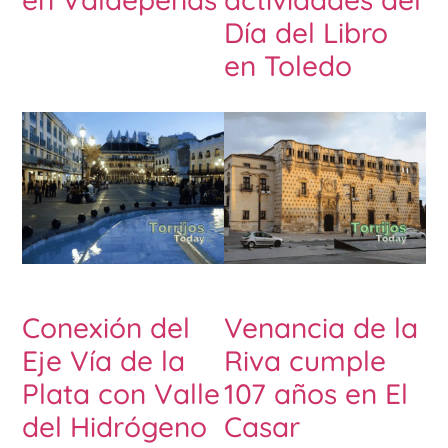
Día del Libro
en Toledo
Conexión del
Venancia de la
Eje Vía de la
Riva cumple
Plata con Valle
107 años en El
del Hidrógeno
Casar