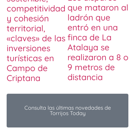
que mataron al
competitividad
ladrón que
y cohesión
entró en una
territorial,
finca de La
«claves» de las
Atalaya se
inversiones
realizaron a 8 o
turísticas en
9 metros de
Campo de
distancia
Criptana
Consulta las últimas novedades de
Torrijos Today