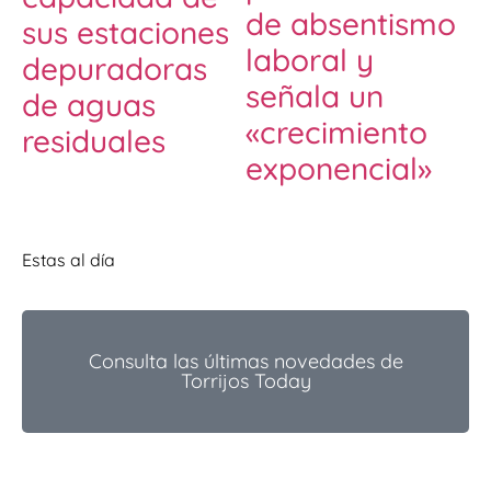
de absentismo
sus estaciones
laboral y
depuradoras
señala un
de aguas
«crecimiento
residuales
exponencial»
Estas al día
Consulta las últimas novedades de
Torrijos Today