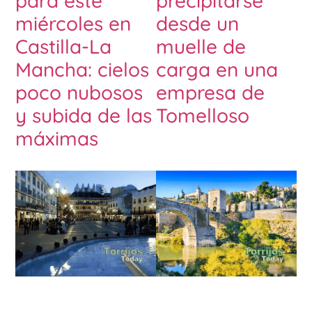
para este
precipitarse
miércoles en
desde un
Castilla-La
muelle de
Mancha: cielos
carga en una
poco nubosos
empresa de
y subida de las
Tomelloso
máximas