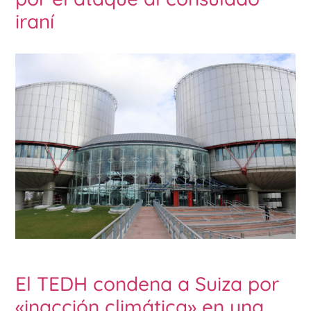
iraní
El TEDH condena a Suiza por
«inacción climática» en una