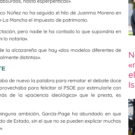
 absurdas, hasta esperpénticas».
aco Núñez no ha seguido el hilo de Juanma Moreno en
la-La Mancha el impuesto de patrimonio.
ación, pero nadie le ha contado lo que supondría en
 lo notaría».
o de la alcazareña que hay «dos modelos diferentes de
N
lmente distintas».
«
TE
e
maba de nuevo la palabra para rematar el debate doce
I
rovechaba para felicitar al PSOE por estimularle con
más de la «paciencia ideológica» que le presta, es
 ninguna ambición, García-Page ha abundado en que
do de Estado, sin el que no se pueden explicar muchas
».