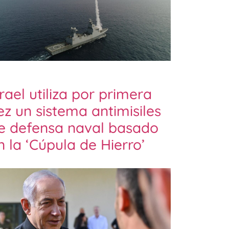
srael utiliza por primera
ez un sistema antimisiles
e defensa naval basado
n la ‘Cúpula de Hierro’