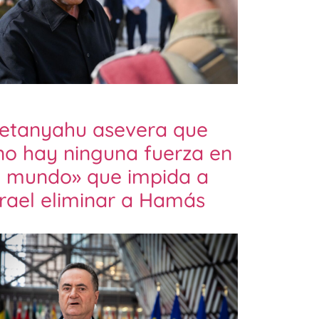
etanyahu asevera que
no hay ninguna fuerza en
l mundo» que impida a
srael eliminar a Hamás