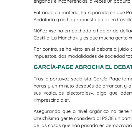
engaños e incoherencias, a veces un poquito
Entrando en materia, ha reparado en que P
Andalucía y no ha propuesto bajar en Castil
Núñez «se ha empachado a hablar de deflact
Castilla-La Mancha», y es que mucha gente «ni
Por contra, se ha visto en el debate a juici
impuestos, dos modalidades de sociedad tota
GARCÍA-PAGE ABROCHA EL DEBA
Tras la portavoz socialista, García-Page to
horas y un minuto después de arrancar, y ap
sus «cálculos electorales», algo que ade
«imprescindible».
Asegurando que a nivel orgánico no tiene
«muchísima gente considera al PSOE un parti
de las cosas que han pasado en democracia