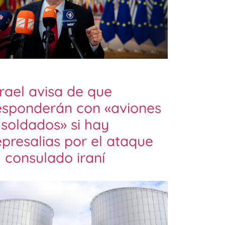
srael avisa de que
esponderán con «aviones
 soldados» si hay
epresalias por el ataque
l consulado iraní