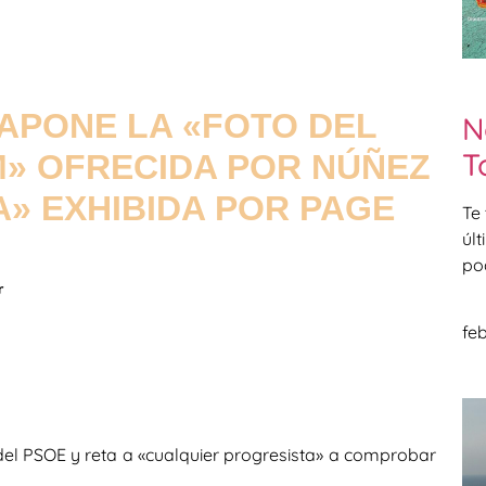
PONE LA «FOTO DEL
N
T
M» OFRECIDA POR NÚÑEZ
» EXHIBIDA POR PAGE
Te
úl
po
r
feb
el PSOE y reta a «cualquier progresista» a comprobar