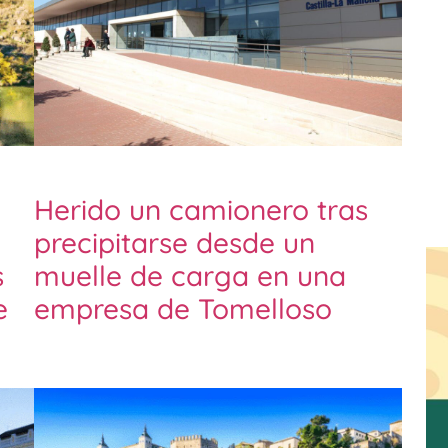
Herido un camionero tras
precipitarse desde un
s
muelle de carga en una
e
empresa de Tomelloso