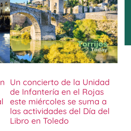
un
Un concierto de la Unidad
de Infantería en el Rojas
l
este miércoles se suma a
las actividades del Día del
Libro en Toledo