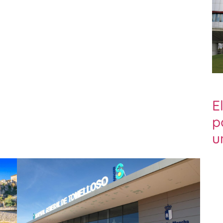
E
p
u