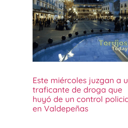
Este miércoles juzgan a 
traficante de droga que
huyó de un control policia
en Valdepeñas