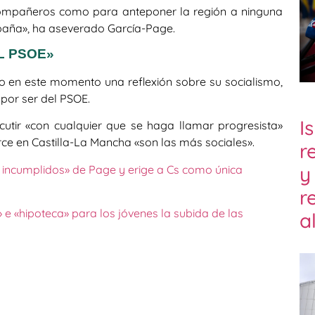
ompañeros como para anteponer la región a ninguna
spaña», ha aseverado García-Page.
L PSOE»
o en este momento una reflexión sobre su socialismo,
por ser del PSOE.
I
cutir «con cualquier que se haga llamar progresista»
rce en Castilla-La Mancha «son las más sociales».
r
y
 incumplidos» de Page y erige a Cs como única
r
» e «hipoteca» para los jóvenes la subida de las
a