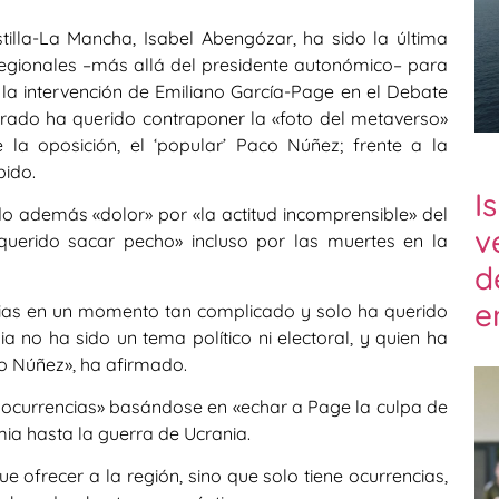
illa-La Mancha, Isabel Abengózar, ha sido la última
regionales –más allá del presidente autonómico– para
n la intervención de Emiliano García-Page en el Debate
trado ha querido contraponer la «foto del metaverso»
 la oposición, el ‘popular’ Paco Núñez; frente a la
bido.
I
 además «dolor» por «la actitud incomprensible» del
v
querido sacar pecho» incluso por las muertes en la
d
e
ncias en un momento tan complicado y solo ha querido
 no ha sido un tema político ni electoral, y quien ha
o Núñez», ha afirmado.
 ocurrencias» basándose en «echar a Page la culpa de
a hasta la guerra de Ucrania.
e ofrecer a la región, sino que solo tiene ocurrencias,