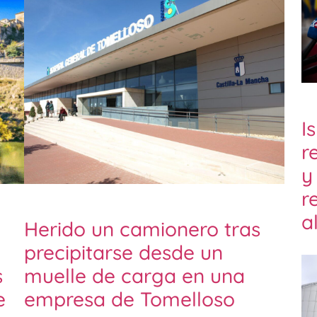
I
r
y
r
a
Herido un camionero tras
precipitarse desde un
s
muelle de carga en una
e
empresa de Tomelloso