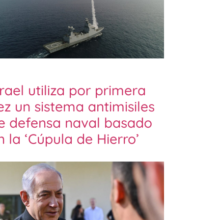
srael utiliza por primera
ez un sistema antimisiles
e defensa naval basado
n la ‘Cúpula de Hierro’