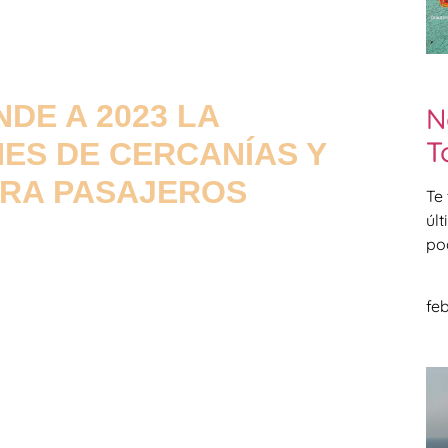
DE A 2023 LA
N
T
ES DE CERCANÍAS Y
ARA PASAJEROS
Te
úl
po
feb