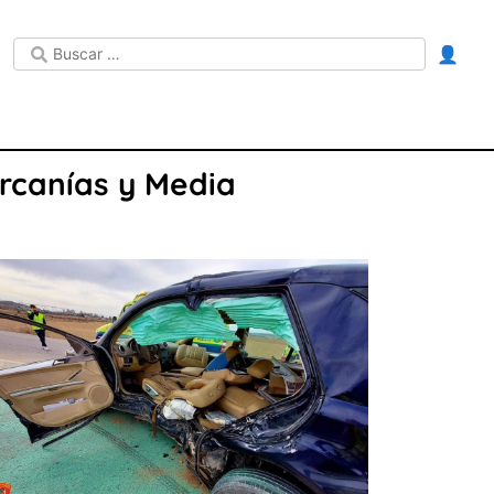
👤
ercanías y Media