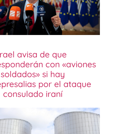
srael avisa de que
esponderán con «aviones
 soldados» si hay
epresalias por el ataque
l consulado iraní