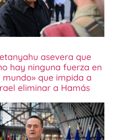
etanyahu asevera que
no hay ninguna fuerza en
l mundo» que impida a
srael eliminar a Hamás