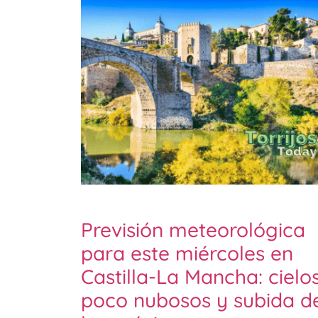
Previsión meteorológica
para este miércoles en
Castilla-La Mancha: cielo
poco nubosos y subida d