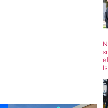
N
«
e
I