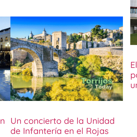
E
p
u
un
Un concierto de la Unidad
de Infantería en el Rojas