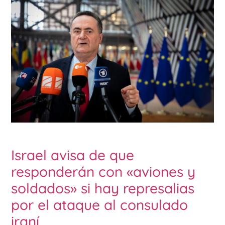
Israel avisa de que
responderán con «aviones y
soldados» si hay represalias
por el ataque al consulado
iraní