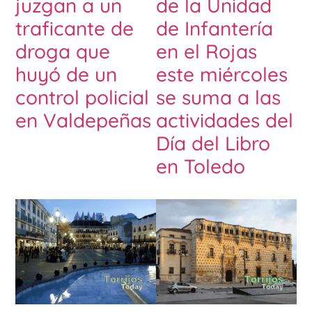
juzgan a un
de la Unidad
traficante de
de Infantería
droga que
en el Rojas
huyó de un
este miércoles
control policial
se suma a las
en Valdepeñas
actividades del
Día del Libro
en Toledo