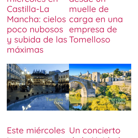
Castilla-La
muelle de
Mancha: cielos
carga en una
poco nubosos
empresa de
y subida de las
Tomelloso
máximas
Este miércoles
Un concierto