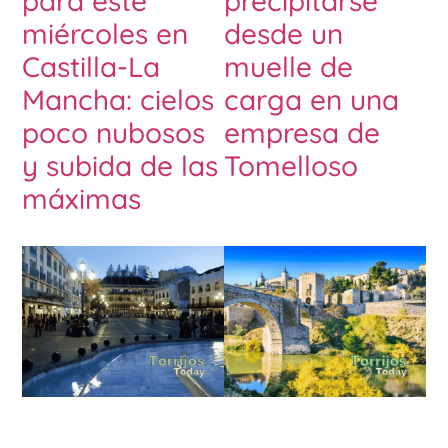
para este
precipitarse
miércoles en
desde un
Castilla-La
muelle de
Mancha: cielos
carga en una
poco nubosos
empresa de
y subida de las
Tomelloso
máximas