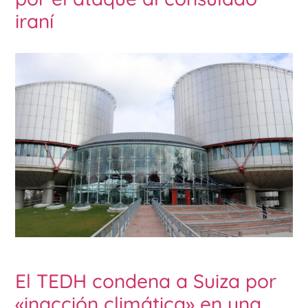
iraní
El TEDH condena a Suiza por
«inacción climática» en una