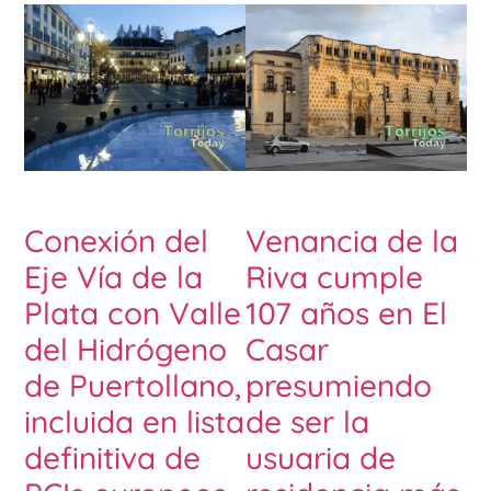
Conexión del
Venancia de la
Eje Vía de la
Riva cumple
Plata con Valle
107 años en El
del Hidrógeno
Casar
de Puertollano,
presumiendo
incluida en lista
de ser la
definitiva de
usuaria de