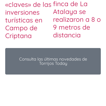
finca de La
«claves» de las
Atalaya se
inversiones
realizaron a 8 o
turísticas en
9 metros de
Campo de
distancia
Criptana
Consulta las últimas novedades de
Torrijos Today