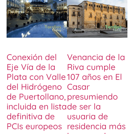
Conexión del
Venancia de la
Eje Vía de la
Riva cumple
Plata con Valle
107 años en El
del Hidrógeno
Casar
de Puertollano,
presumiendo
incluida en lista
de ser la
definitiva de
usuaria de
PCIs europeos
residencia más