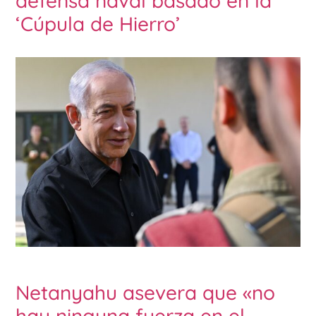
defensa naval basado en la
‘Cúpula de Hierro’
Netanyahu asevera que «no
hay ninguna fuerza en el