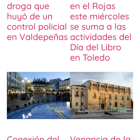
droga que
en el Rojas
huyó de un
este miércoles
control policial
se suma a las
en Valdepeñas
actividades del
Día del Libro
en Toledo
Conexión del
Venancia de la