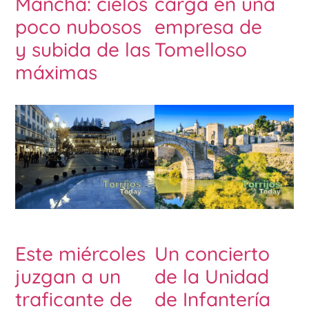
Mancha: cielos
carga en una
poco nubosos
empresa de
y subida de las
Tomelloso
máximas
Este miércoles
Un concierto
juzgan a un
de la Unidad
traficante de
de Infantería