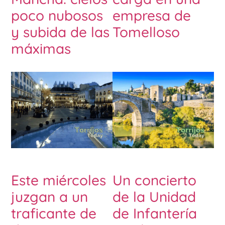
poco nubosos
empresa de
y subida de las
Tomelloso
máximas
Este miércoles
Un concierto
juzgan a un
de la Unidad
traficante de
de Infantería