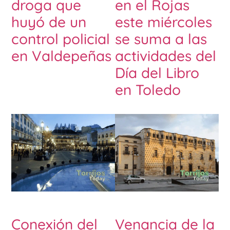
droga que
en el Rojas
huyó de un
este miércoles
control policial
se suma a las
en Valdepeñas
actividades del
Día del Libro
en Toledo
Conexión del
Venancia de la