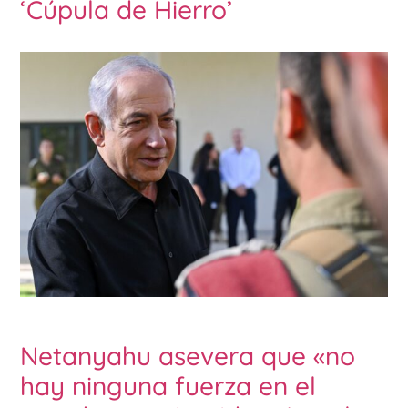
‘Cúpula de Hierro’
Netanyahu asevera que «no
hay ninguna fuerza en el