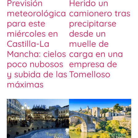
Previsión
Herido un
meteorológica
camionero tras
para este
precipitarse
miércoles en
desde un
Castilla-La
muelle de
Mancha: cielos
carga en una
poco nubosos
empresa de
y subida de las
Tomelloso
máximas