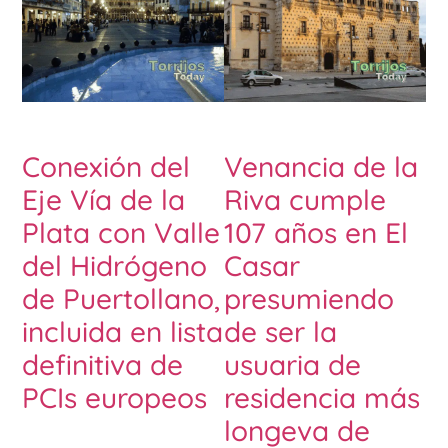
Conexión del
Venancia de la
Eje Vía de la
Riva cumple
Plata con Valle
107 años en El
del Hidrógeno
Casar
de Puertollano,
presumiendo
incluida en lista
de ser la
definitiva de
usuaria de
PCIs europeos
residencia más
longeva de