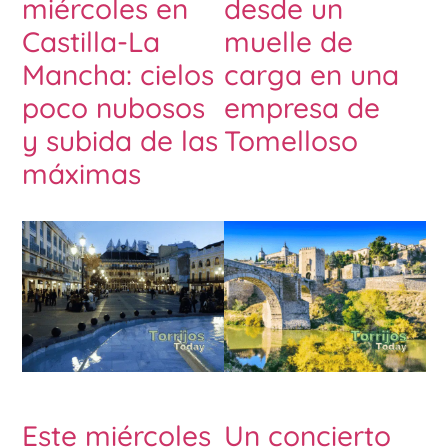
miércoles en
desde un
Castilla-La
muelle de
Mancha: cielos
carga en una
poco nubosos
empresa de
y subida de las
Tomelloso
máximas
Este miércoles
Un concierto