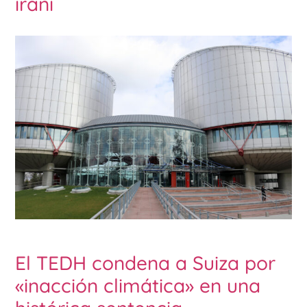
iraní
El TEDH condena a Suiza por
«inacción climática» en una