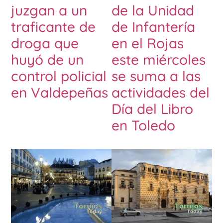
juzgan a un
de la Unidad
traficante de
de Infantería
droga que
en el Rojas
huyó de un
este miércoles
control policial
se suma a las
en Valdepeñas
actividades del
Día del Libro
en Toledo