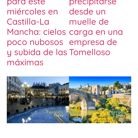
para este
precipitarse
miércoles en
desde un
Castilla-La
muelle de
Mancha: cielos
carga en una
poco nubosos
empresa de
y subida de las
Tomelloso
máximas