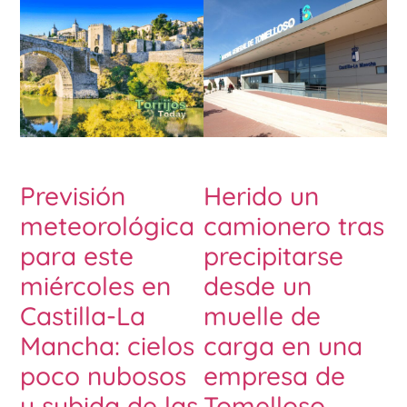
Previsión
Herido un
meteorológica
camionero tras
para este
precipitarse
miércoles en
desde un
Castilla-La
muelle de
Mancha: cielos
carga en una
poco nubosos
empresa de
y subida de las
Tomelloso