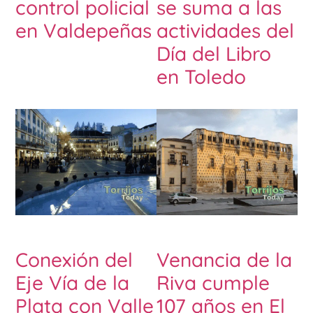
control policial
se suma a las
en Valdepeñas
actividades del
Día del Libro
en Toledo
Conexión del
Venancia de la
Eje Vía de la
Riva cumple
Plata con Valle
107 años en El