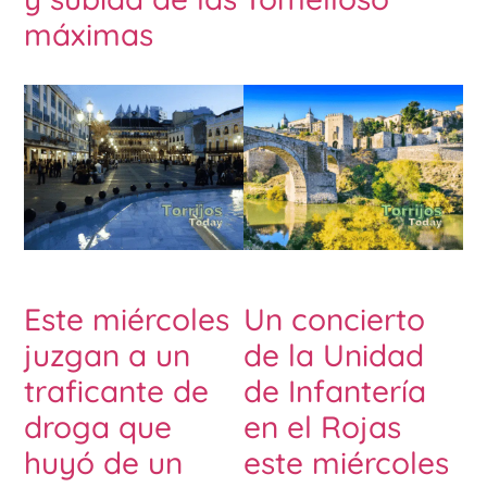
máximas
Este miércoles
Un concierto
juzgan a un
de la Unidad
traficante de
de Infantería
droga que
en el Rojas
huyó de un
este miércoles