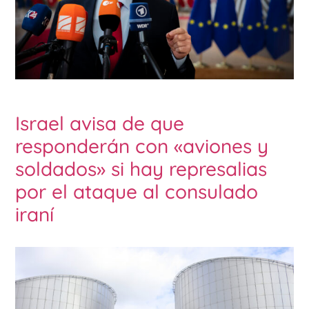
Israel avisa de que
responderán con «aviones y
soldados» si hay represalias
por el ataque al consulado
iraní