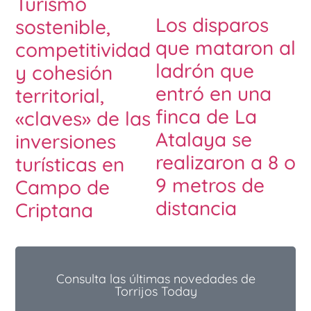
Turismo
Los disparos
sostenible,
que mataron al
competitividad
ladrón que
y cohesión
entró en una
territorial,
finca de La
«claves» de las
Atalaya se
inversiones
realizaron a 8 o
turísticas en
9 metros de
Campo de
distancia
Criptana
Consulta las últimas novedades de
Torrijos Today