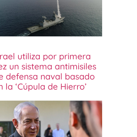
srael utiliza por primera
ez un sistema antimisiles
e defensa naval basado
n la ‘Cúpula de Hierro’