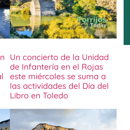
un
Un concierto de la Unidad
de Infantería en el Rojas
l
este miércoles se suma a
las actividades del Día del
Libro en Toledo