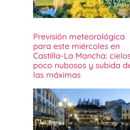
Previsión meteorológica
para este miércoles en
Castilla-La Mancha: cielo
poco nubosos y subida d
las máximas