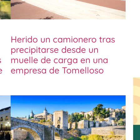
Herido un camionero tras
precipitarse desde un
s
muelle de carga en una
e
empresa de Tomelloso