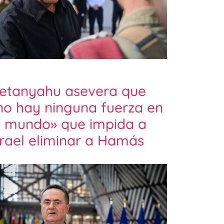
etanyahu asevera que
no hay ninguna fuerza en
l mundo» que impida a
srael eliminar a Hamás