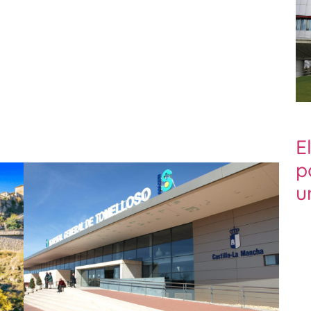
E
p
u