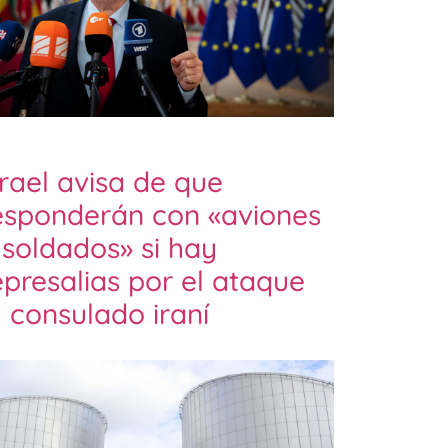
srael avisa de que
esponderán con «aviones
 soldados» si hay
epresalias por el ataque
l consulado iraní