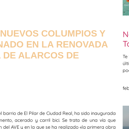
, NUEVOS COLUMPIOS Y
N
T
INADO EN LA RENOVADA
 DE ALARCOS DE
Te
úl
po
feb
l barrio de El Pilar de Ciudad Real, ha sido inaugurada
ento, acerado y carril bici. Se trata de una vía que
ón del AVE y en la que se ha realizado «la primera obra