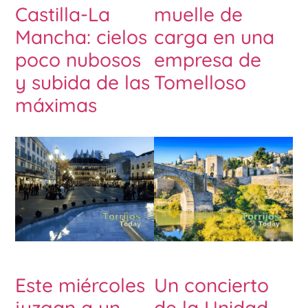
Castilla-La
muelle de
Mancha: cielos
carga en una
poco nubosos
empresa de
y subida de las
Tomelloso
máximas
Este miércoles
Un concierto
juzgan a un
de la Unidad