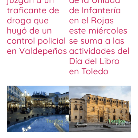
traficante de
de Infantería
droga que
en el Rojas
huyó de un
este miércoles
control policial
se suma a las
en Valdepeñas
actividades del
Día del Libro
en Toledo