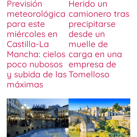
Previsión
Herido un
meteorológica
camionero tras
para este
precipitarse
miércoles en
desde un
Castilla-La
muelle de
Mancha: cielos
carga en una
poco nubosos
empresa de
y subida de las
Tomelloso
máximas