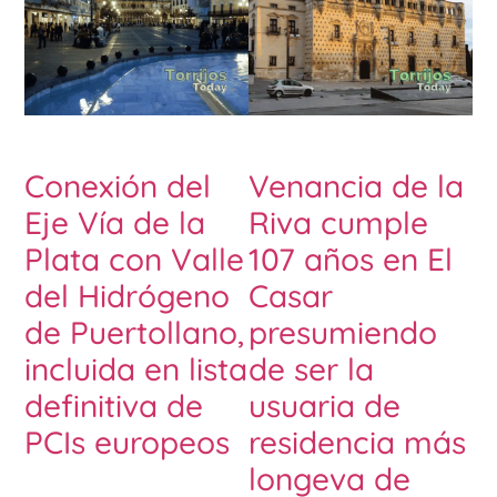
Conexión del
Venancia de la
Eje Vía de la
Riva cumple
Plata con Valle
107 años en El
del Hidrógeno
Casar
de Puertollano,
presumiendo
incluida en lista
de ser la
definitiva de
usuaria de
PCIs europeos
residencia más
longeva de