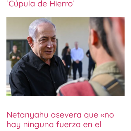
‘Cúpula de Hierro’
Netanyahu asevera que «no
hay ninguna fuerza en el