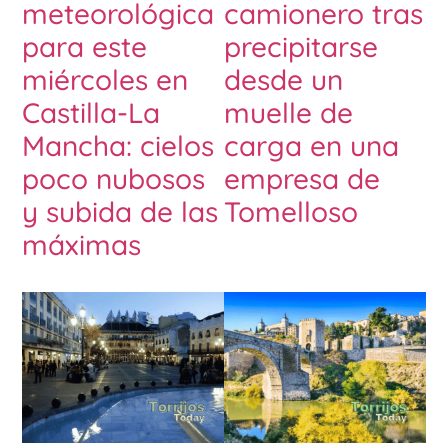
meteorológica
camionero tras
para este
precipitarse
miércoles en
desde un
Castilla-La
muelle de
Mancha: cielos
carga en una
poco nubosos
empresa de
y subida de las
Tomelloso
máximas