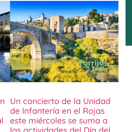
un
Un concierto de la Unidad
de Infantería en el Rojas
l
este miércoles se suma a
las actividades del Día del