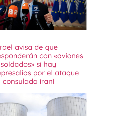
srael avisa de que
esponderán con «aviones
 soldados» si hay
epresalias por el ataque
l consulado iraní