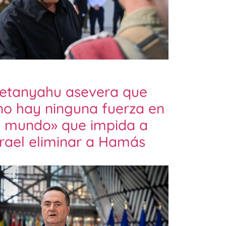
etanyahu asevera que
no hay ninguna fuerza en
l mundo» que impida a
srael eliminar a Hamás