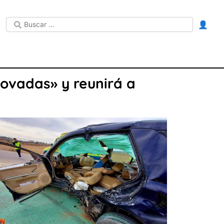
👤
novadas» y reunirá a