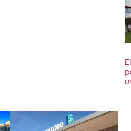
E
p
u