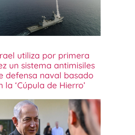
srael utiliza por primera
ez un sistema antimisiles
e defensa naval basado
n la ‘Cúpula de Hierro’