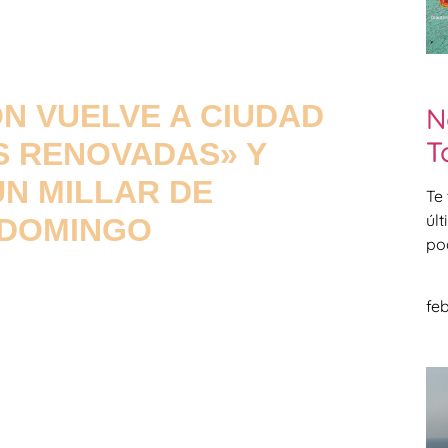
N VUELVE A CIUDAD
N
T
S RENOVADAS» Y
UN MILLAR DE
Te
úl
 DOMINGO
po
feb