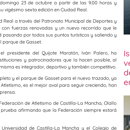
 domingo 23 de octubre a partir de las 9.00 horas y
su vigésimo sexta edición en Ciudad Real.
 Real a través del Patronato Municipal de Deportes y
 con fuerzas renovadas y un nuevo recorrido que le
 pasando por todos sus puntos turísticos y saliendo y
l parque de Gasset.
I
 el presidente del Quijote Maratón, Iván Palero, ha
tituciones y patrocinadores que la hacen posible, al
v
 misma es integrador, deportivo y también competitivo.
d
pleto y el parque de Gasset para el nuevo trazado, ya
e
letismo, es el mejor aval para seguir creciendo, han
prensa.
Federación de Atletismo de Castilla-La Mancha, Olallo
 prueba afirmando que la Federación siempre estará
Universidad de Castilla-La Mancha y el Colegio de