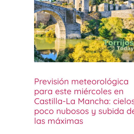
Previsión meteorológica
para este miércoles en
Castilla-La Mancha: cielo
poco nubosos y subida d
las máximas