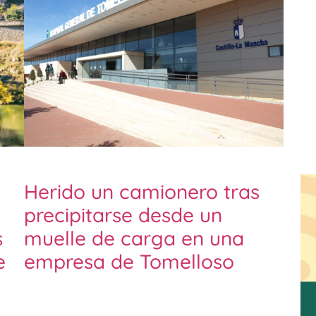
Herido un camionero tras
precipitarse desde un
s
muelle de carga en una
e
empresa de Tomelloso