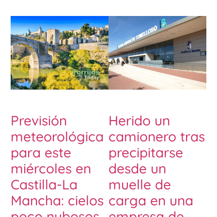
Previsión
Herido un
meteorológica
camionero tras
para este
precipitarse
miércoles en
desde un
Castilla-La
muelle de
Mancha: cielos
carga en una
poco nubosos
empresa de