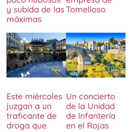
y subida de las
Tomelloso
máximas
Este miércoles
Un concierto
juzgan a un
de la Unidad
traficante de
de Infantería
droga que
en el Rojas