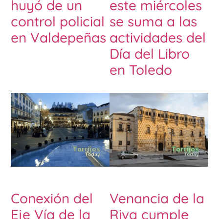
huyó de un
este miércoles
control policial
se suma a las
en Valdepeñas
actividades del
Día del Libro
en Toledo
Conexión del
Venancia de la
Eje Vía de la
Riva cumple