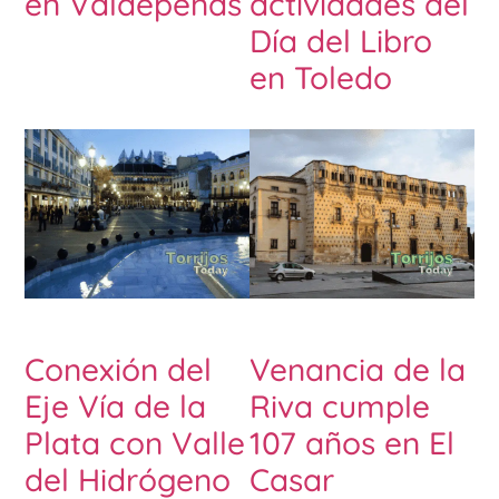
en Valdepeñas
actividades del
Día del Libro
en Toledo
Conexión del
Venancia de la
Eje Vía de la
Riva cumple
Plata con Valle
107 años en El
del Hidrógeno
Casar