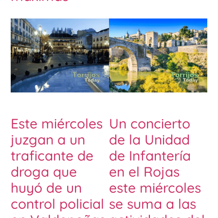
Este miércoles
Un concierto
juzgan a un
de la Unidad
traficante de
de Infantería
droga que
en el Rojas
huyó de un
este miércoles
control policial
se suma a las