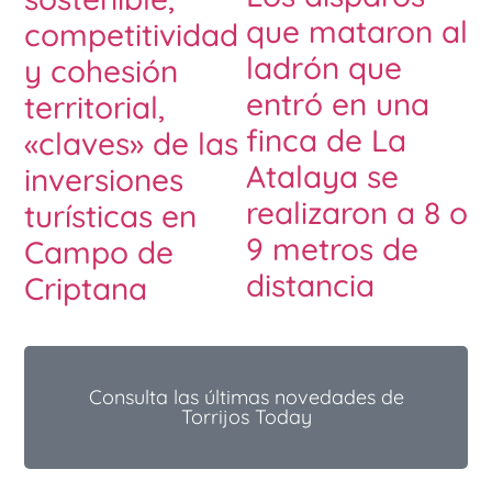
que mataron al
competitividad
ladrón que
y cohesión
entró en una
territorial,
finca de La
«claves» de las
Atalaya se
inversiones
realizaron a 8 o
turísticas en
9 metros de
Campo de
distancia
Criptana
Consulta las últimas novedades de
Torrijos Today