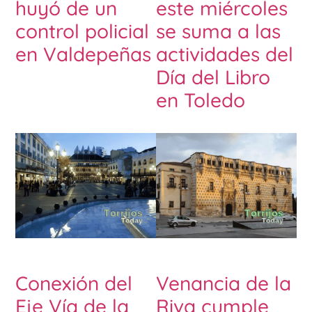
huyó de un
este miércoles
control policial
se suma a las
en Valdepeñas
actividades del
Día del Libro
en Toledo
Conexión del
Venancia de la
Eje Vía de la
Riva cumple