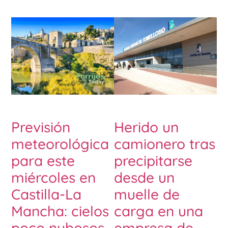
Previsión
Herido un
meteorológica
camionero tras
para este
precipitarse
miércoles en
desde un
Castilla-La
muelle de
Mancha: cielos
carga en una
poco nubosos
empresa de