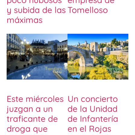
y subida de las
Tomelloso
máximas
Este miércoles
Un concierto
juzgan a un
de la Unidad
traficante de
de Infantería
droga que
en el Rojas