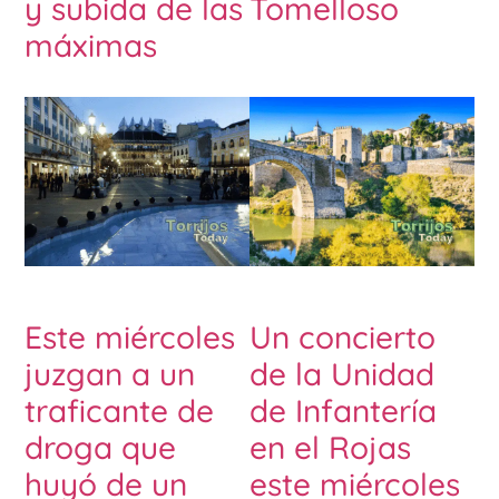
y subida de las
Tomelloso
máximas
Este miércoles
Un concierto
juzgan a un
de la Unidad
traficante de
de Infantería
droga que
en el Rojas
huyó de un
este miércoles