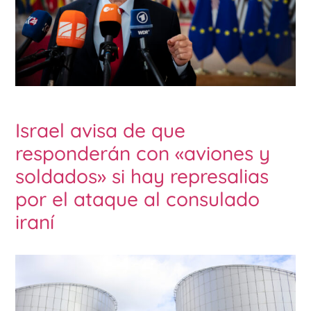
Israel avisa de que
responderán con «aviones y
soldados» si hay represalias
por el ataque al consulado
iraní