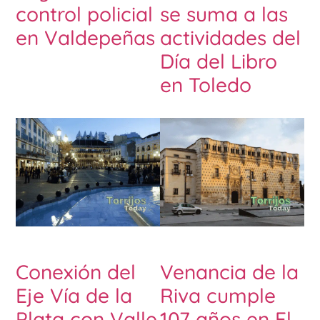
control policial
se suma a las
en Valdepeñas
actividades del
Día del Libro
en Toledo
Conexión del
Venancia de la
Eje Vía de la
Riva cumple
Plata con Valle
107 años en El