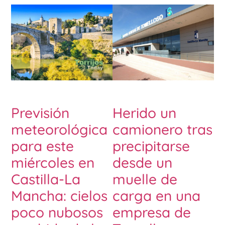
Previsión
Herido un
meteorológica
camionero tras
para este
precipitarse
miércoles en
desde un
Castilla-La
muelle de
Mancha: cielos
carga en una
poco nubosos
empresa de