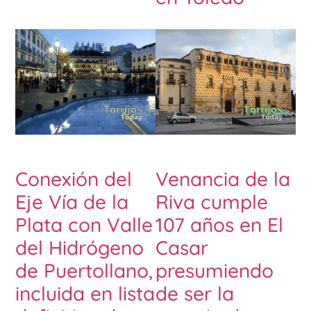
Conexión del
Venancia de la
Eje Vía de la
Riva cumple
Plata con Valle
107 años en El
del Hidrógeno
Casar
de Puertollano,
presumiendo
incluida en lista
de ser la