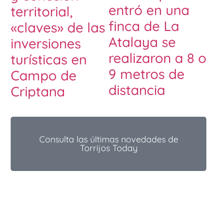
entró en una
territorial,
finca de La
«claves» de las
Atalaya se
inversiones
realizaron a 8 o
turísticas en
9 metros de
Campo de
distancia
Criptana
Consulta las últimas novedades de
Torrijos Today