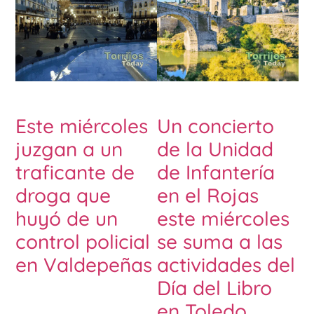
Este miércoles
Un concierto
juzgan a un
de la Unidad
traficante de
de Infantería
droga que
en el Rojas
huyó de un
este miércoles
control policial
se suma a las
en Valdepeñas
actividades del
Día del Libro
en Toledo