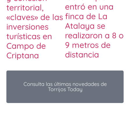
entró en una
territorial,
finca de La
«claves» de las
Atalaya se
inversiones
realizaron a 8 o
turísticas en
9 metros de
Campo de
distancia
Criptana
Consulta las últimas novedades de
Torrijos Today