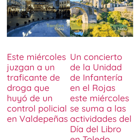
Este miércoles
Un concierto
juzgan a un
de la Unidad
traficante de
de Infantería
droga que
en el Rojas
huyó de un
este miércoles
control policial
se suma a las
en Valdepeñas
actividades del
Día del Libro
en Toledo